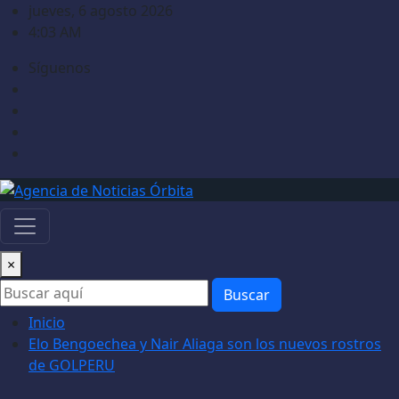
Saltar
jueves, 6 agosto 2026
al
4:03 AM
contenido
Síguenos
×
Buscar
Inicio
Elo Bengoechea y Nair Aliaga son los nuevos rostros
de GOLPERU