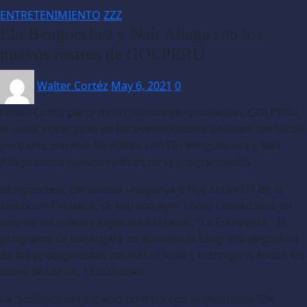
ENTRETENIMIENTO
ZZZ
Elo Bengoechea y Nair Aliaga son los
nuevos rostros de GOLPERU
Walter Cortéz
May 6, 2021
0
Lima.- Como parte de su constante renovación, GOLPERU,
el canal encargado de las transmisiones oficiales del fútbol
peruano, estrenó formatos con Elo Bengoechea y Nair
Aliaga como nuevos rostros de la programación.
Bengoechea, periodista uruguaya e hija del ex DT de la
Selección Peruana, se estrenó ayer como conductora de
uno de los nuevos espacios del canal: “La Entrevista”. El
programa se encargará de abordar la biografía deportiva
de los protagonistas del fútbol local y extranjero, todos los
lunes desde las 18:30 horas.
La dinámica del espacio contará con la secuencia “De