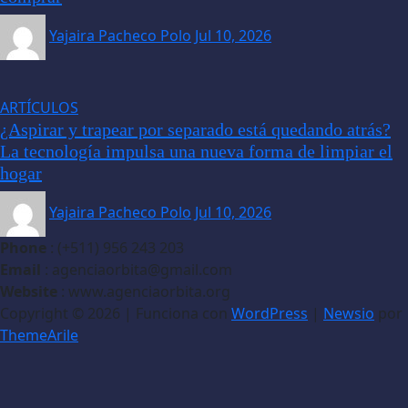
Yajaira Pacheco Polo
Jul 10, 2026
ARTÍCULOS
¿Aspirar y trapear por separado está quedando atrás?
La tecnología impulsa una nueva forma de limpiar el
hogar
Yajaira Pacheco Polo
Jul 10, 2026
Phone
: (+511) 956 243 203
Email
: agenciaorbita@gmail.com
Website
: www.agenciaorbita.org
Copyright © 2026 | Funciona con
WordPress
|
Newsio
por
ThemeArile