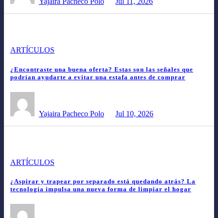
Yajaira Pacheco Polo
Jul 11, 2026
ARTÍCULOS
¿Encontraste una buena oferta? Estas son las señales que
podrían ayudarte a evitar una estafa antes de comprar
Yajaira Pacheco Polo
Jul 10, 2026
ARTÍCULOS
¿Aspirar y trapear por separado está quedando atrás? La
tecnología impulsa una nueva forma de limpiar el hogar