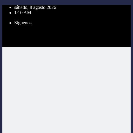
Saltar
sábado, 8 agosto 2026
al
1:10 AM
contenido
Síguenos