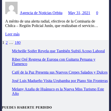
Agencia de Noticias Orbita
May 31, 2021
0
A mérito de una alerta radial, efectivos de la Comisaria de
Chilca – Región Policial Junín, que realizaban el servicio…
Leer más
Paginación
1
2
…
180
de
Micheille Soifer Revela que También Sufrió Acoso Laboral
entradas
Riber Oré Regresa de Europa con Guitarra Peruana y
Flamenco
Café de la Paz Presenta sus Nuevos Crepes Salados y Dulces
José Luis Madueño Visita Urubamba por Piano Sin Fronteras
Melany Azaña de Huánuco es la Nueva Miss Turismo Este
Año
PUEDES HABERTE PERDIDO