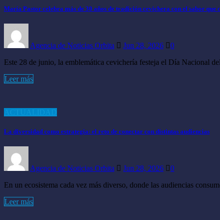
María Pastor celebra más de 30 años de tradición cevichera con el sabor que 
Agencia de Noticias Orbita
Jun 28, 2026
0
Este 28 de junio, la emblemática cevichería festeja el Día Nacional 
Leer más
ACTUALIDAD
La diversidad como estrategia: el reto de conectar con distintas audiencias
Agencia de Noticias Orbita
Jun 28, 2026
0
En un ecosistema cada vez más diverso, donde las audiencias consume
Leer más