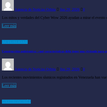
Agencia de Noticias Orbita
Jun 29, 2026
0
Los mitos y verdades del Cyber Wow 2026 ayudan a mirar el evento co
Leer más
ACTUALIDAD
Construcción antisísmica: ¿qué características debe tener una vivienda para p
Agencia de Noticias Orbita
Jun 29, 2026
0
Los recientes movimientos sísmicos registrados en Venezuela han vuel
Leer más
GASTRONOMÍA