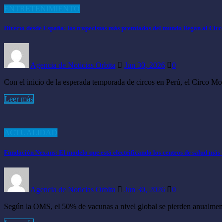
ENTRETENIMIENTO
Directo desde España: los trapecistas más premiados del mundo llegan al Cir
Agencia de Noticias Orbita
Jun 30, 2026
0
Con el inicio de la esperada temporada de circos en Perú, el Circo 
Leer más
ACTUALIDAD
Fundación Nexans: El modelo que está electrificando los centros de salud más
Agencia de Noticias Orbita
Jun 30, 2026
0
Según la OMS, el 50% de vacunas a nivel global se pierden anualment