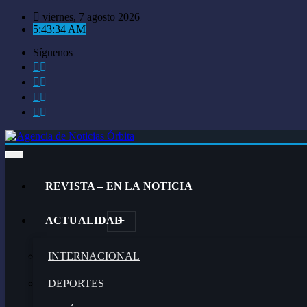
Saltar
viernes, 7 agosto 2026
al
5:43:35 AM
contenido
Síguenos
REVISTA – EN LA NOTICIA
ACTUALIDAD
INTERNACIONAL
DEPORTES