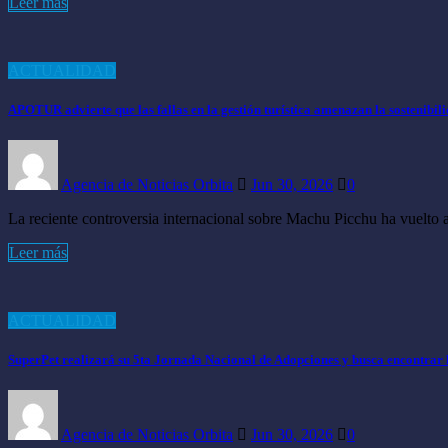
Leer más
ACTUALIDAD
APOTUR advierte que las fallas en la gestión turística amenazan la sostenibi
Agencia de Noticias Orbita
Jun 30, 2026
0
La reciente controversia internacional sobre Machu Picchu ha vuelto 
Leer más
ACTUALIDAD
SuperPet realizará su 5ta Jornada Nacional de Adopciones y busca encontrar
Agencia de Noticias Orbita
Jun 30, 2026
0