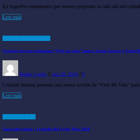
En SuperPet entendemos que nuestro propósito va más allá del cuid
Leer más
ENTRETENIMIENTO
Corazón Serrano reimagina “Vivir mi vida” junto a Sergio George y Gente 
Walter Cortéz
Jun 29, 2026
0
Corazón Serrano presenta una nueva versión de “Vivir Mi Vida” jun
Leer más
TECNOLOGÍA
Guía sobre mitos y verdades del Cyber Wow 2026