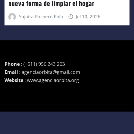
nueva forma de limpiar el hogar
Yajaira Pacheco Polo
Jul 10, 2026
Phone
: (+511) 956 243 203
Email
: agenciaorbita@gmail.com
Website
: www.agenciaorbita.org
Copyright © 2026 | Funciona con
WordPress
|
Newsio
por
ThemeArile