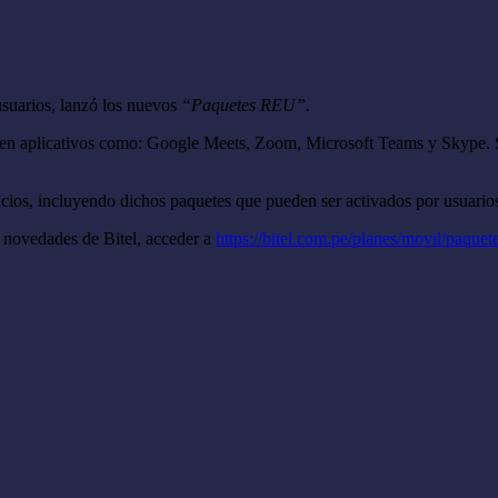
usuarios, lanzó los nuevos
“Paquetes REU”.
os en aplicativos como: Google Meets, Zoom, Microsoft Teams y Skype. 
icios, incluyendo dichos paquetes que pueden ser activados por usuario
 novedades de Bitel, acceder a
https://bitel.com.pe/planes/movil/paquet