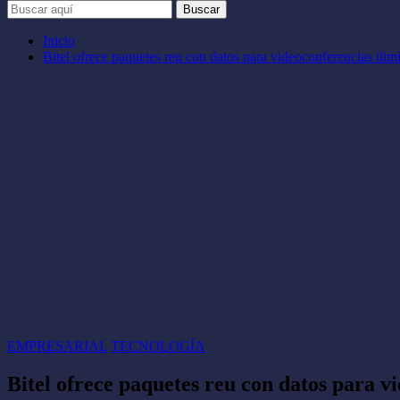
Buscar
Inicio
Bitel ofrece paquetes reu con datos para videoconferencias ilim
EMPRESARIAL
TECNOLOGÍA
Bitel ofrece paquetes reu con datos para v