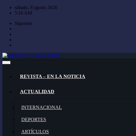
Saltar
sábado, 8 agosto 2026
al
5:16 AM
contenido
Síguenos
REVISTA – EN LA NOTICIA
ACTUALIDAD
INTERNACIONAL
DEPORTES
ARTÍCULOS