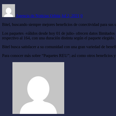
Agencia de Noticias Orbita
Jul 2, 2021
0
Bitel, buscando siempre mejores beneficios de conectividad para sus 
Los paquetes -válidos desde hoy 01 de julio- ofrecen datos Ilimitad
respectivo al 164, con una duración distinta según el paquete elegido.
Bitel busca satisfacer a su comunidad con una gran variedad de benef
Para conocer más sobre “Paquetes REU”; así como otros beneficios y