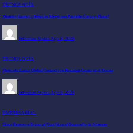
TECNOLOGÍA
Monitor Gamer: ¿Deberías Elegir una Pantalla Curva o Plana?
Sebastian Sipión
Ago 6, 2026
TECNOLOGÍA
Motorola Lanza Global Connect con Roaming Gratis en el Torneo
Sebastian Sipión
Ago 6, 2026
EMPRESARIAL
Cinco Errores a Evitar al Usar IA en el Desarrollo de Software