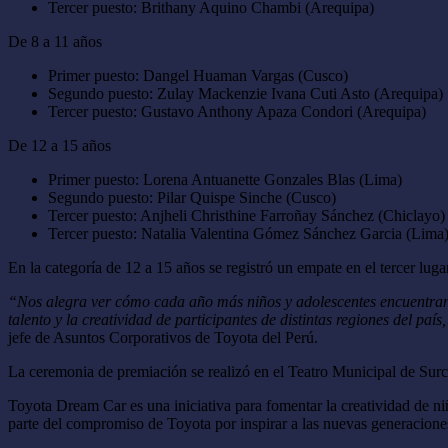
Tercer puesto: Brithany Aquino Chambi (Arequipa)
De 8 a 11 años
Primer puesto: Dangel Huaman Vargas (Cusco)
Segundo puesto: Zulay Mackenzie Ivana Cuti Asto (Arequipa)
Tercer puesto: Gustavo Anthony Apaza Condori (Arequipa)
De 12 a 15 años
Primer puesto: Lorena Antuanette Gonzales Blas (Lima)
Segundo puesto: Pilar Quispe Sinche (Cusco)
Tercer puesto: Anjheli Christhine Farroñay Sánchez (Chiclayo)
Tercer puesto: Natalia Valentina Gómez Sánchez Garcia (Lima
En la categoría de 12 a 15 años se registró un empate en el tercer lu
“Nos alegra ver cómo cada año más niños y adolescentes encuentran 
talento y la creatividad de participantes de distintas regiones del 
jefe de Asuntos Corporativos de Toyota del Perú.
La ceremonia de premiación se realizó en el Teatro Municipal de Surco
Toyota Dream Car es una iniciativa para fomentar la creatividad de ni
parte del compromiso de Toyota por inspirar a las nuevas generaciones 