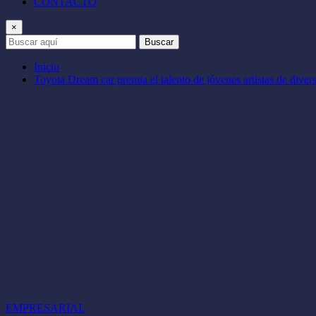
CONTACTO
×
Buscar
Inicio
Toyota Dream car premia el talento de jóvenes artistas de diver
EMPRESARIAL