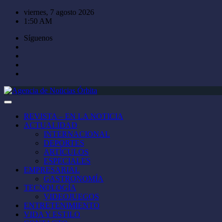
Saltar
viernes, 7 agosto 2026
al
1:50 AM
contenido
Síguenos
REVISTA – EN LA NOTICIA
ACTUALIDAD
INTERNACIONAL
DEPORTES
ARTÍCULOS
ESPECIALES
EMPRESARIAL
GASTRONOMÍA
TECNOLOGÍA
VIDEOJUEGOS
ENTRETENIMIENTO
VIDA Y ESTILO