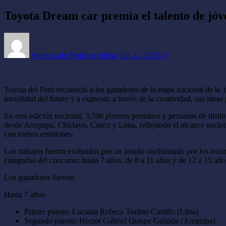
Toyota Dream car premia el talento de jóve
Agencia de Noticias Orbita
Jun 22, 2026
0
Toyota del Perú reconoció a los ganadores de la etapa nacional de la 1
movilidad del futuro y a expresar, a través de la creatividad, sus idea
En esta edición nacional, 3,596 jóvenes peruanos y peruanas de distint
desde Arequipa, Chiclayo, Cusco y Lima, reflejando el alcance nacional
con menos emisiones.
Los trabajos fueron evaluados por un jurado conformado por los recono
categorías del concurso: hasta 7 años, de 8 a 11 años y de 12 a 15 añ
Los ganadores fueron:
Hasta 7 años
Primer puesto: Luciana Rebeca Toribio Castillo (Lima)
Segundo puesto: Hector Gabriel Quispe Galinda (Arequipa)