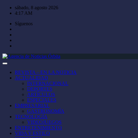
Saltar
sábado, 8 agosto 2026
al
4:17 AM
contenido
Síguenos
REVISTA – EN LA NOTICIA
ACTUALIDAD
INTERNACIONAL
DEPORTES
ARTÍCULOS
ESPECIALES
EMPRESARIAL
GASTRONOMÍA
TECNOLOGÍA
VIDEOJUEGOS
ENTRETENIMIENTO
VIDA Y ESTILO