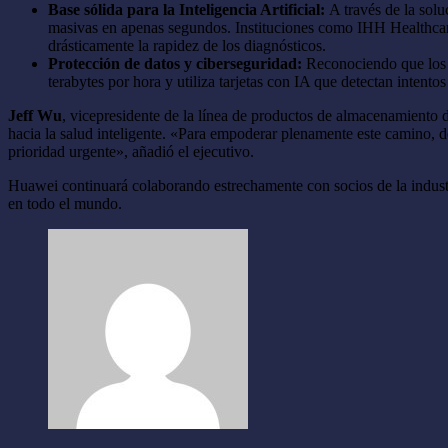
Base sólida para la Inteligencia Artificial:
A través de la sol
masivas en apenas segundos. Instituciones como IHH Healthcare 
drásticamente la rapidez de los diagnósticos.
Protección de datos y ciberseguridad:
Reconociendo que los r
terabytes por hora y utiliza tarjetas con IA que detectan inten
Jeff Wu
, vicepresidente de la línea de productos de almacenamiento d
hacia la salud inteligente. «Para empoderar plenamente este camino, d
prioridad urgente», añadió el ejecutivo.
Huawei continuará colaborando estrechamente con socios de la industria
en todo el mundo.