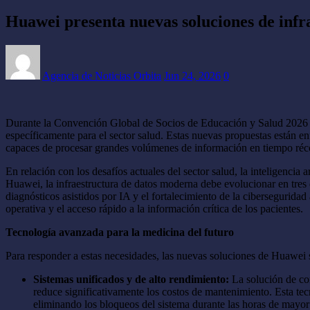
Huawei presenta nuevas soluciones de infrae
Agencia de Noticias Orbita
Jun 24, 2026
0
Durante la Convención Global de Socios de Educación y Salud 2026 ce
específicamente para el sector salud. Estas nuevas propuestas están en
capaces de procesar grandes volúmenes de información en tiempo réc
En relación con los desafíos actuales del sector salud, la inteligenc
Huawei, la infraestructura de datos moderna debe evolucionar en tres 
diagnósticos asistidos por IA y el fortalecimiento de la ciberseguridad
operativa y el acceso rápido a la información crítica de los pacientes.
Tecnología avanzada para la medicina del futuro
Para responder a estas necesidades, las nuevas soluciones de Huawei s
Sistemas unificados y de alto rendimiento:
La solución de con
reduce significativamente los costos de mantenimiento. Esta te
eliminando los bloqueos del sistema durante las horas de mayor 