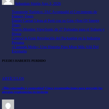
Sebastian Sipión
Ago 3, 2026
Transporte Turístico: JAC Acompañó el Crecimiento de
Fantasy Tours
Daniel Caesar Llega al Perú con su Gira «Son Of Spergy
Tour»
Nuevo Monitor ViewSonic de 27 Pulgadas para el Trabajo y
Hogar
Conoce la Gran Revolución del Packaging en la Industria
Peruana
«Llamada Mofa»: Una Historia Para Mirar Más Allá Del
Escenario
PUEDES HABERTE PERDIDO
ARTÍCULOS
¿Más estornudos y congestión? Cinco recomendaciones para prevenir las
alergias respiratorias en invierno