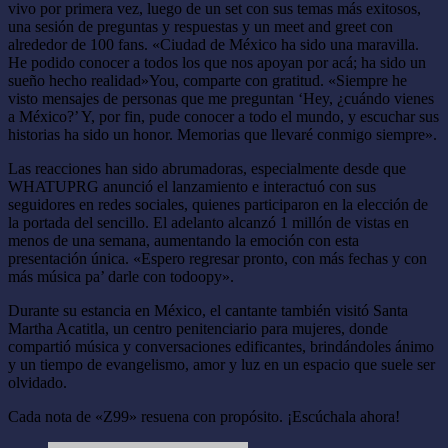
vivo por primera vez, luego de un set con sus temas más exitosos,
una sesión de preguntas y respuestas y un meet and greet con
alrededor de 100 fans. «Ciudad de México ha sido una maravilla.
He podido conocer a todos los que nos apoyan por acá; ha sido un
sueño hecho realidad»You, comparte con gratitud. «Siempre he
visto mensajes de personas que me preguntan ‘Hey, ¿cuándo vienes
a México?’ Y, por fin, pude conocer a todo el mundo, y escuchar sus
historias ha sido un honor. Memorias que llevaré conmigo siempre».
Las reacciones han sido abrumadoras, especialmente desde que
WHATUPRG anunció el lanzamiento e interactuó con sus
seguidores en redes sociales, quienes participaron en la elección de
la portada del sencillo. El adelanto alcanzó 1 millón de vistas en
menos de una semana, aumentando la emoción con esta
presentación única. «Espero regresar pronto, con más fechas y con
más música pa’ darle con todoopy».
Durante su estancia en México, el cantante también visitó Santa
Martha Acatitla, un centro penitenciario para mujeres, donde
compartió música y conversaciones edificantes, brindándoles ánimo
y un tiempo de evangelismo, amor y luz en un espacio que suele ser
olvidado.
Cada nota de «Z99» resuena con propósito. ¡Escúchala ahora!