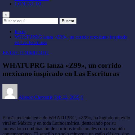
CONTACTO
×
Buscar
Inicio
WHATUPRG lanza «Z99», un corrido mexicano inspirado
en Las Escrituras
ENTRETENIMIENTO
WHATUPRG lanza «Z99», un corrido
mexicano inspirado en Las Escrituras
Alisson Chavarria
Feb 22, 2025
0
El más reciente tema de WHATUPRG, «Z99», ha logrado un éxito
viral en México y en toda Latinoamérica, destacando por su
innovadora combinación de corridos tradicionales con un sonido
contemporáneo. El sencillo no solo reinventa un estilo clásico, sino