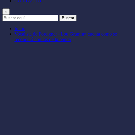
CONTACTO
×
Buscar
Inicio
Vocalista de Foreigner «Lou Gramm» cuenta como se
reconcilió con los de la banda