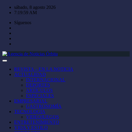
Saltar
sábado, 8 agosto 2026
al
7:20:00 AM
contenido
Síguenos
REVISTA – EN LA NOTICIA
ACTUALIDAD
INTERNACIONAL
DEPORTES
ARTÍCULOS
ESPECIALES
EMPRESARIAL
GASTRONOMÍA
TECNOLOGÍA
VIDEOJUEGOS
ENTRETENIMIENTO
VIDA Y ESTILO