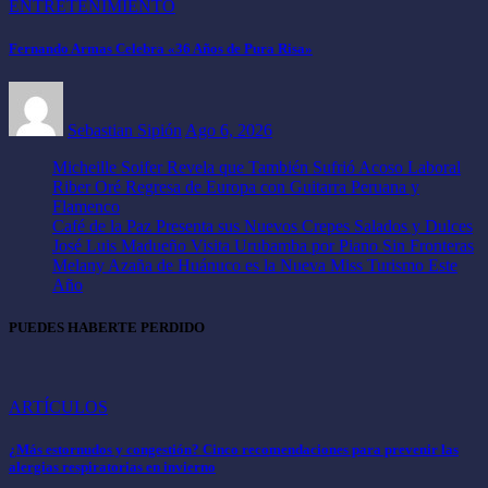
ENTRETENIMIENTO
Fernando Armas Celebra «36 Años de Pura Risa»
Sebastian Sipión
Ago 6, 2026
Micheille Soifer Revela que También Sufrió Acoso Laboral
Riber Oré Regresa de Europa con Guitarra Peruana y
Flamenco
Café de la Paz Presenta sus Nuevos Crepes Salados y Dulces
José Luis Madueño Visita Urubamba por Piano Sin Fronteras
Melany Azaña de Huánuco es la Nueva Miss Turismo Este
Año
PUEDES HABERTE PERDIDO
ARTÍCULOS
¿Más estornudos y congestión? Cinco recomendaciones para prevenir las
alergias respiratorias en invierno