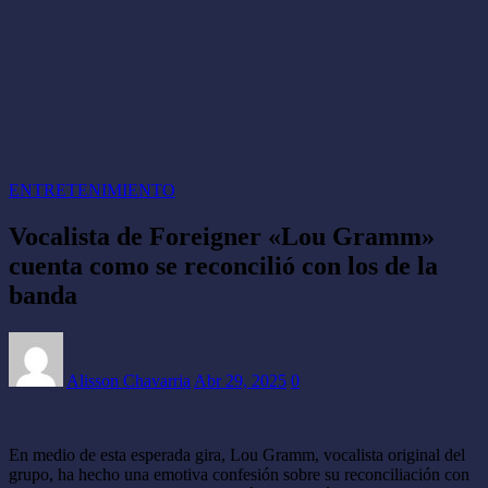
ENTRETENIMIENTO
Vocalista de Foreigner «Lou Gramm»
cuenta como se reconcilió con los de la
banda
Alisson Chavarria
Abr 29, 2025
0
En medio de esta esperada gira, Lou Gramm, vocalista original del
grupo, ha hecho una emotiva confesión sobre su reconciliación con