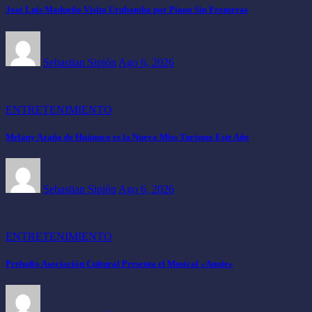
José Luis Madueño Visita Urubamba por Piano Sin Fronteras
Sebastian Sipión
Ago 6, 2026
ENTRETENIMIENTO
Melany Azaña de Huánuco es la Nueva Miss Turismo Este Año
Sebastian Sipión
Ago 6, 2026
ENTRETENIMIENTO
Preludio Asociación Cultural Presenta el Musical «Annie»