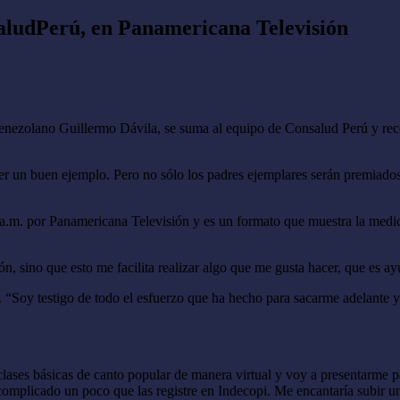
aludPerú, en Panamericana Televisión
venezolano Guillermo Dávila, se suma al equipo de Consalud Perú y rec
y ser un buen ejemplo. Pero no sólo los padres ejemplares serán premiad
 a.m. por Panamericana Televisión y es un formato que muestra la medi
sión, sino que esto me facilita realizar algo que me gusta hacer, que e
 “Soy testigo de todo el esfuerzo que ha hecho para sacarme adelante y
 clases básicas de canto popular de manera virtual y voy a presentarme 
complicado un poco que las registre en Indecopi. Me encantaría subir 