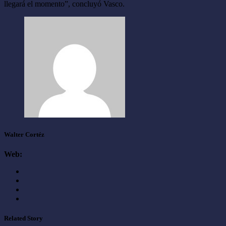
llegará el momento”, concluyó Vasco.
Walter Cortéz
Web:
Related Story