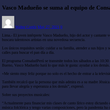
Vasco Madueño se suma al equipo de Cons
Walter Cortéz
May 27, 2021
0
Lima.- El joven intérprete Vasco Madueño, hijo del actor y cantante 
buscara talentosos artistas en una novedosa secuencia.
Los únicos requisitos serán: cuidar a su familia, atender a sus hijos 
calles para buscar el pan día a día.
El programa ConsaludPerú se transmite todos los sábados a las 10:30
Bueno, Vasco Madueño hará lo que más le gusta: ayudar a los demás.
«Me siento muy feliz porque no solo es el hecho de entrar a la televi
También recalcó que la persona que más admira es a su madre Jéssica.
para llevar alegría y esperanza a los demás”, expresó.
Sobre sus proyectos musicales:
“Actualmente para financiar mis clases de canto lírico estoy dictando
música folclórica y tengo varias composiciones, pero la pandemia ha 