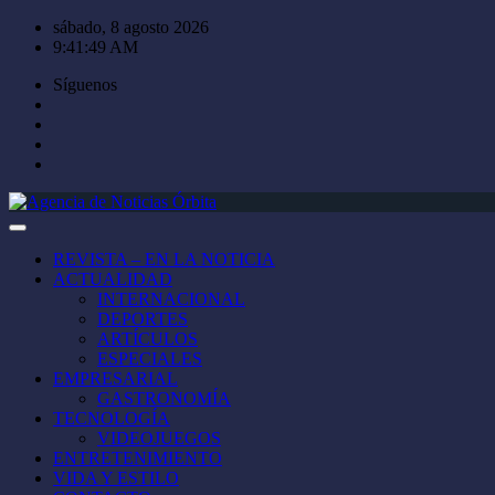
Saltar
sábado, 8 agosto 2026
al
9:41:50 AM
contenido
Síguenos
REVISTA – EN LA NOTICIA
ACTUALIDAD
INTERNACIONAL
DEPORTES
ARTÍCULOS
ESPECIALES
EMPRESARIAL
GASTRONOMÍA
TECNOLOGÍA
VIDEOJUEGOS
ENTRETENIMIENTO
VIDA Y ESTILO