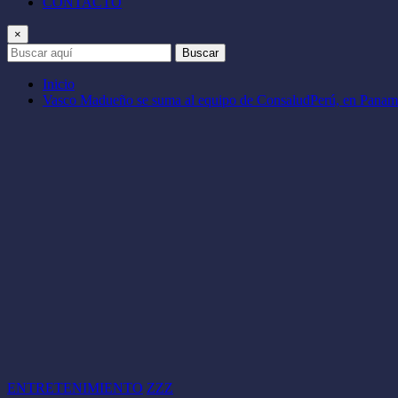
CONTACTO
×
Buscar
Inicio
Vasco Madueño se suma al equipo de ConsaludPerú, en Paname
ENTRETENIMIENTO
ZZZ