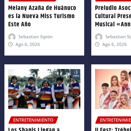
Melany Azaña de Huánuco
Preludio Asoc
es la Nueva Miss Turismo
Cultural Pres
Este Año
Musical «An
Sebastian Sipión
Sebastian Si
Ago 6, 2026
Ago 6, 2026
ENTRETENIMIENTO
ENTRETENIMI
Los Shapis Llegan a
U Fest: Trébol