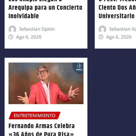
Arequipa para un Concierto
Ciento Dos A
Inolvidable
Universitario
Sebastian Sipión
Sebastian Si
Ago 6, 2026
Ago 6, 2026
ENTRETENIMIENTO
Fernando Armas Celebra
«36 Años de Pura Risa»