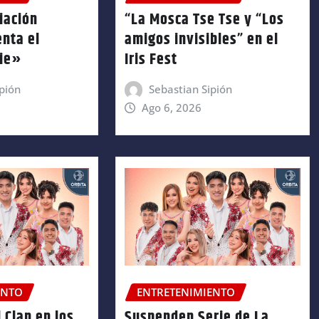
iación
“La Mosca Tse Tse y “Los
enta el
amigos invisibles” en el
nie»
Iris Fest
pión
Sebastian Sipión
Ago 6, 2026
ENTO
ENTRETENIMIENTO
 Clan en los
Suspenden Serie de La