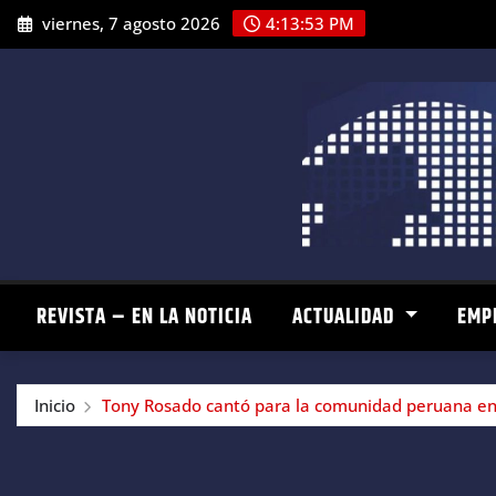
Saltar
viernes, 7 agosto 2026
4:13:54 PM
al
contenido
REVISTA – EN LA NOTICIA
ACTUALIDAD
EMP
Inicio
Tony Rosado cantó para la comunidad peruana en