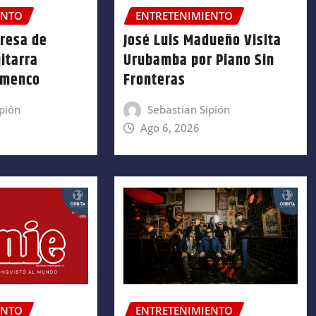
ENTO
ENTRETENIMIENTO
gresa de
José Luis Madueño Visita
itarra
Urubamba por Piano Sin
amenco
Fronteras
pión
Sebastian Sipión
Ago 6, 2026
ENTO
ENTRETENIMIENTO