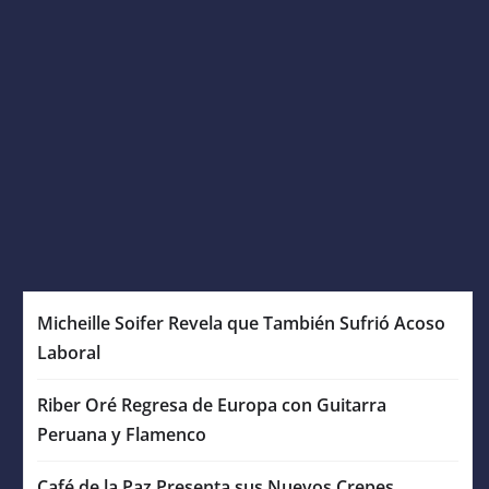
Micheille Soifer Revela que También Sufrió Acoso
Laboral
Riber Oré Regresa de Europa con Guitarra
Peruana y Flamenco
Café de la Paz Presenta sus Nuevos Crepes