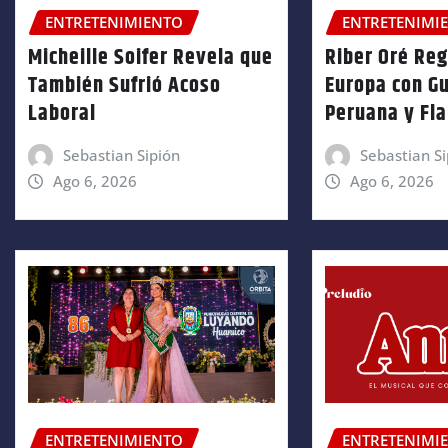
ENTRETENIMIENTO
ENTRETENIMI
Micheille Soifer Revela que
Riber Oré Re
También Sufrió Acoso
Europa con Gu
Laboral
Peruana y Fl
Sebastian Sipión
Sebastian Si
Ago 6, 2026
Ago 6, 2026
ENTRETENIMIENTO
ENTRETENIMI