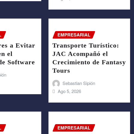
L
EMPRESARIAL
es a Evitar
Transporte Turístico:
en el
JAC Acompañó el
de Software
Crecimiento de Fantasy
Tours
pión
Sebastian Sipión
Ago 5, 2026
L
EMPRESARIAL