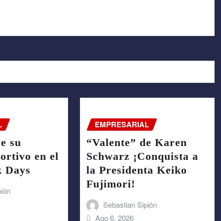
L
EMPRESARIAL
e su
“Valente” de Karen
rtivo en el
Schwarz ¡Conquista a
k Days
la Presidenta Keiko
Fujimori!
pión
Sebastian Sipión
Ago 6, 2026