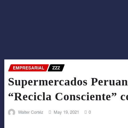
EMPRESARIAL
ZZZ
Supermercados Peruan
“Recicla Consciente” c
Walter Cortéz
May 19, 2021
0