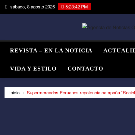
Saltar
sábado, 8 agosto 2026
5:23:43 PM
al
contenido
REVISTA – EN LA NOTICIA
ACTUALI
VIDA Y ESTILO
CONTACTO
Inicio
Supermercados Peruanos repotencia campaña “Recicla