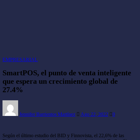
EMPRESARIAL
SmartPOS, el punto de venta inteligente
que espera un crecimiento global de
27.4%
Jennifer Barrientos Martínez
Ago 22, 2022
0
Según el último estudio del BID y Finnovista, el 22,6% de las