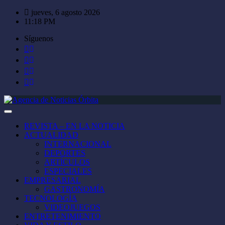
Saltar
jueves, 6 agosto 2026
al
11:18 PM
contenido
Síguenos
REVISTA – EN LA NOTICIA
ACTUALIDAD
INTERNACIONAL
DEPORTES
ARTÍCULOS
ESPECIALES
EMPRESARIAL
GASTRONOMÍA
TECNOLOGÍA
VIDEOJUEGOS
ENTRETENIMIENTO