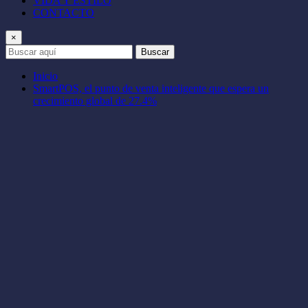
VIDA Y ESTILO
CONTACTO
×
Buscar
Inicio
SmartPOS, el punto de venta inteligente que espera un
crecimiento global de 27.4%