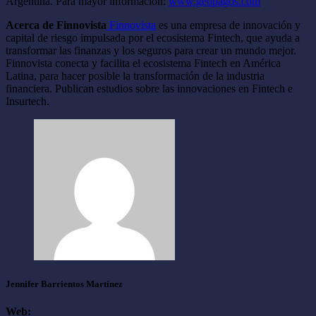
Argentina. Para mayor información:
www.geopagos.com
Acerca de Finnovista
Finnovista
es una empresa de innovación y
capital de riesgo impulsada por el ecosistema Fintech, que ayuda a
transformar las finanzas y los seguros para crear un mundo mejor.
Finnovista conecta y facilita el ecosistema Fintech en América
Latina, para hacer posible la transformación de la industria
financiera. Publican estudios sobre las innovaciones en Fintech e
Insurtech.
Jennifer Barrientos Martínez
Web: