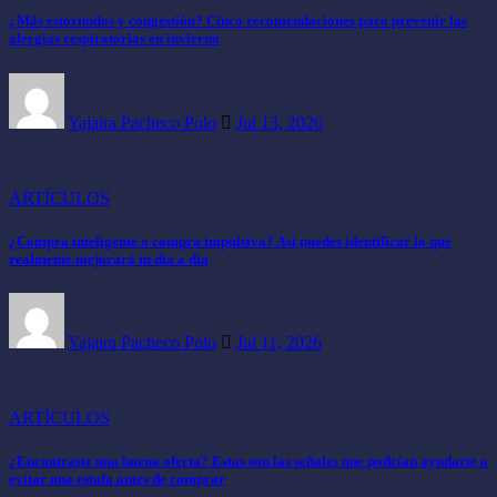
¿Más estornudos y congestión? Cinco recomendaciones para prevenir las
alergias respiratorias en invierno
Yajaira Pacheco Polo
Jul 13, 2026
ARTÍCULOS
¿Compra inteligente o compra impulsiva? Así puedes identificar lo que
realmente mejorará tu día a día
Yajaira Pacheco Polo
Jul 11, 2026
ARTÍCULOS
¿Encontraste una buena oferta? Estas son las señales que podrían ayudarte a
evitar una estafa antes de comprar