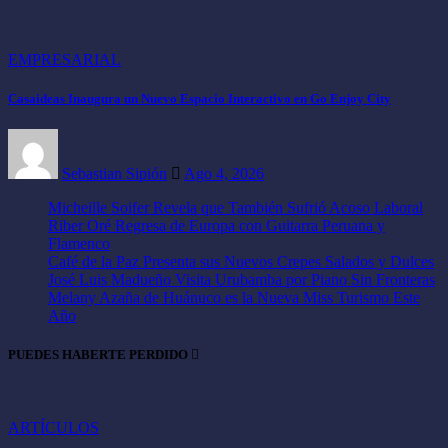
EMPRESARIAL
Casaideas Inaugura un Nuevo Espacio Interactivo en Go Enjoy City
Sebastian Sipión
Ago 4, 2026
Micheille Soifer Revela que También Sufrió Acoso Laboral
Riber Oré Regresa de Europa con Guitarra Peruana y
Flamenco
Café de la Paz Presenta sus Nuevos Crepes Salados y Dulces
José Luis Madueño Visita Urubamba por Piano Sin Fronteras
Melany Azaña de Huánuco es la Nueva Miss Turismo Este
Año
PUEDES HABERTE PERDIDO
ARTÍCULOS