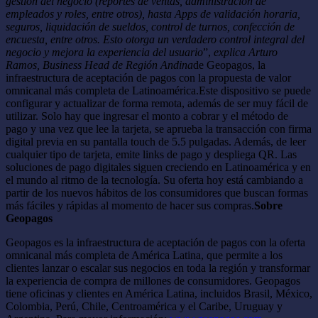
gestión del negocio (reportes de ventas, administración de
empleados y roles, entre otros), hasta Apps de validación horaria,
seguros, liquidación de sueldos, control de turnos, confección de
encuesta, entre otros. Esto otorga un verdadero control integral del
negocio y mejora la experiencia del usuario
”,
explica Arturo
Ramos, Business Head de Región Andina
de Geopagos, la
infraestructura de aceptación de pagos con la propuesta de valor
omnicanal más completa de Latinoamérica.Este dispositivo se puede
configurar y actualizar de forma remota, además de ser muy fácil de
utilizar. Solo hay que ingresar el monto a cobrar y el método de
pago y una vez que lee la tarjeta, se aprueba la transacción con firma
digital previa en su pantalla touch de 5.5 pulgadas. Además, de leer
cualquier tipo de tarjeta, emite links de pago y despliega QR. Las
soluciones de pago digitales siguen creciendo en Latinoamérica y en
el mundo al ritmo de la tecnología. Su oferta hoy está cambiando a
partir de los nuevos hábitos de los consumidores que buscan formas
más fáciles y rápidas al momento de hacer sus compras.
Sobre
Geopagos
Geopagos es la infraestructura de aceptación de pagos con la oferta
omnicanal más completa de América Latina, que permite a los
clientes lanzar o escalar sus negocios en toda la región y transformar
la experiencia de compra de millones de consumidores. Geopagos
tiene oficinas y clientes en América Latina, incluidos Brasil, México,
Colombia, Perú, Chile, Centroamérica y el Caribe, Uruguay y