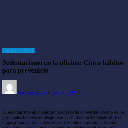
EMPRESARIAL
Sedentarismo en la oficina: Cinco hábitos
para prevenirlo
Coraima Manco
Jun 23, 2025
0
El sedentarismo en el entorno laboral se ha convertido en uno de los
principales factores de riesgo para la salud de los trabajadores. Las
largas jornadas frente al escritorio y la falta de movimiento están
estrechamente relacionadas con enfermedades crónicas como la