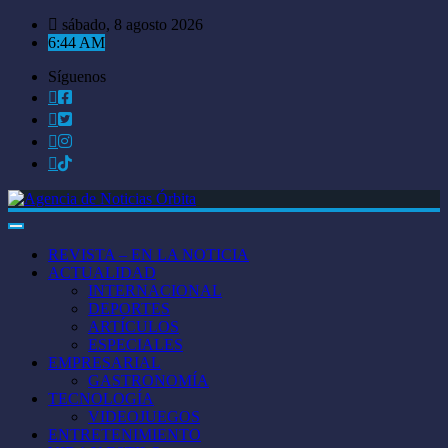
Saltar
sábado, 8 agosto 2026
al
6:44 AM
contenido
Síguenos
REVISTA – EN LA NOTICIA
ACTUALIDAD
INTERNACIONAL
DEPORTES
ARTÍCULOS
ESPECIALES
EMPRESARIAL
GASTRONOMÍA
TECNOLOGÍA
VIDEOJUEGOS
ENTRETENIMIENTO