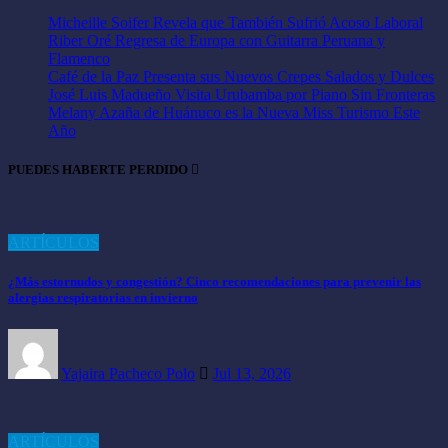
Micheille Soifer Revela que También Sufrió Acoso Laboral
Riber Oré Regresa de Europa con Guitarra Peruana y
Flamenco
Café de la Paz Presenta sus Nuevos Crepes Salados y Dulces
José Luis Madueño Visita Urubamba por Piano Sin Fronteras
Melany Azaña de Huánuco es la Nueva Miss Turismo Este
Año
PUEDES HABERTE PERDIDO
ARTÍCULOS
¿Más estornudos y congestión? Cinco recomendaciones para prevenir las
alergias respiratorias en invierno
Yajaira Pacheco Polo
Jul 13, 2026
ARTÍCULOS