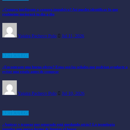
¿Compra inteligente o compra impulsiva? Así puedes identificar lo que
realmente mejorará tu día a día
Yajaira Pacheco Polo
Jul 11, 2026
ARTÍCULOS
¿Encontraste una buena oferta? Estas son las señales que podrían ayudarte a
evitar una estafa antes de comprar
Yajaira Pacheco Polo
Jul 10, 2026
ARTÍCULOS
¿Aspirar y trapear por separado está quedando atrás? La tecnología
impulsa una nueva forma de limpiar el hogar