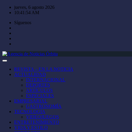
Saltar
jueves, 6 agosto 2026
al
10:41:55 AM
contenido
Síguenos
REVISTA – EN LA NOTICIA
ACTUALIDAD
INTERNACIONAL
DEPORTES
ARTÍCULOS
ESPECIALES
EMPRESARIAL
GASTRONOMÍA
TECNOLOGÍA
VIDEOJUEGOS
ENTRETENIMIENTO
VIDA Y ESTILO