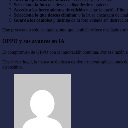
Selecciona la foto
que deseas editar desde tu galería.
Accede a las herramientas de edición
y elige la opción Elimi
Selecciona lo
que deseas eliminar
y la IA se encargará de ana
Guarda los cambios
y disfruta de tu foto editada sin distracci
Este proceso no solo es rápido, sino que también ofrece resultados sorp
OPPO y sus avances en IA
El compromiso de OPPO con la innovación continua. Por esa razón en d
Desde este lugar, la marca se dedica a explorar nuevas aplicaciones de 
dispositivo.