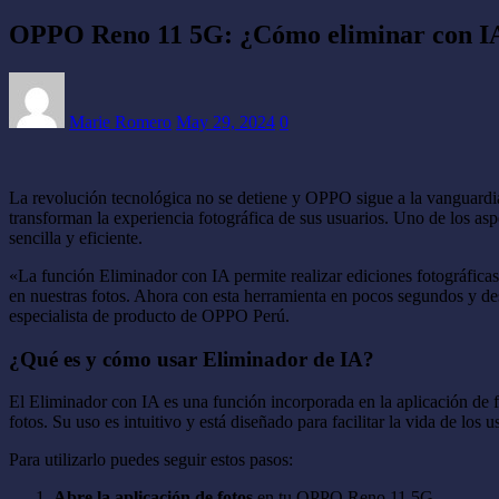
OPPO Reno 11 5G: ¿Cómo eliminar con IA l
Marie Romero
May 29, 2024
0
La revolución tecnológica no se detiene y OPPO sigue a la vanguardi
transforman la experiencia fotográfica de sus usuarios. Uno de los a
sencilla y eficiente.
«La función Eliminador con IA permite realizar ediciones fotográfica
en nuestras fotos. Ahora con esta herramienta en pocos segundos y de
especialista de producto de OPPO Perú.
¿Qué es y cómo usar Eliminador de IA?
El Eliminador con IA es una función incorporada en la aplicación de f
fotos. Su uso es intuitivo y está diseñado para facilitar la vida de los u
Para utilizarlo puedes seguir estos pasos:
Abre la aplicación de fotos
en tu OPPO Reno 11 5G.