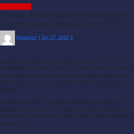
EMPRESARIAL
Oficinas: 4 tendencias en el mantenimiento
de edificios que continuarán en el 2023
Redactor 1
Dic 27, 2022
0
La pandemia afectó drásticamente la forma en cómo nos
relacionamos y vivimos. Junto con ello el retorno a la nueva
normalidad, ha abierto las puertas a nuevas tendencias en
la demanda de servicios de mantenimiento de edificios y
oficinas.
El distanciamiento y las nuevas medidas de salubridad
exigidas para mantener la seguridad de los trabajadores,
son algunos de los factores que impulsan estas tendencias
y cambios.