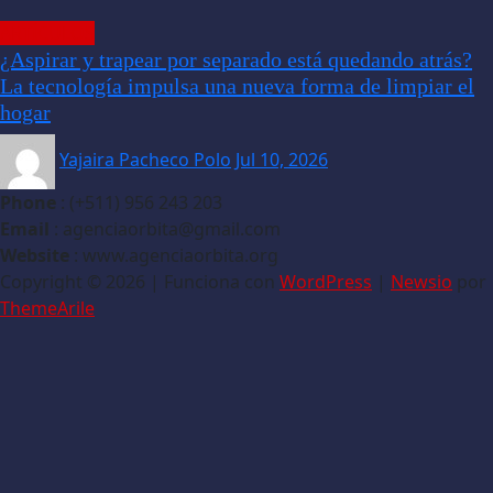
ARTÍCULOS
¿Aspirar y trapear por separado está quedando atrás?
La tecnología impulsa una nueva forma de limpiar el
hogar
Yajaira Pacheco Polo
Jul 10, 2026
Phone
: (+511) 956 243 203
Email
: agenciaorbita@gmail.com
Website
: www.agenciaorbita.org
Copyright © 2026 | Funciona con
WordPress
|
Newsio
por
ThemeArile