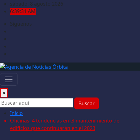
Saltar
sábado, 8 agosto 2026
al
6:39:31 AM
contenido
Síguenos
×
Buscar
Inicio
Oficinas: 4 tendencias en el mantenimiento de
edificios que continuarán en el 2023