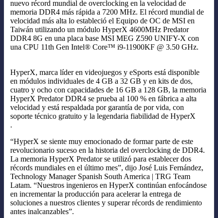
nuevo récord mundial de overclocking en la velocidad de
memoria DDR4 más rápida a 7200 MHz. El récord mundial de
velocidad más alta lo estableció el Equipo de OC de MSI en
Taiwán utilizando un módulo HyperX 4600MHz Predator
DDR4 8G en una placa base MSI MEG Z590 UNIFY-X con
una CPU 11th Gen Intel® Core™ i9-11900KF @ 3.50 GHz.
HyperX, marca líder en videojuegos y eSports está disponible
en módulos individuales de 4 GB a 32 GB y en kits de dos,
cuatro y ocho con capacidades de 16 GB a 128 GB, la memoria
HyperX Predator DDR4 se prueba al 100 % en fábrica a alta
velocidad y está respaldada por garantía de por vida, con
soporte técnico gratuito y la legendaria fiabilidad de HyperX
.
“HyperX se siente muy emocionado de formar parte de este
revolucionario suceso en la historia del overclocking de DDR4.
La memoria HyperX Predator se utilizó para establecer dos
récords mundiales en el último mes”, dijo José Luis Fernández,
Technology Manager Spanish South America | TRG Team
Latam. “Nuestros ingenieros en HyperX continúan enfocándose
en incrementar la producción para acelerar la entrega de
soluciones a nuestros clientes y superar récords de rendimiento
antes inalcanzables”.