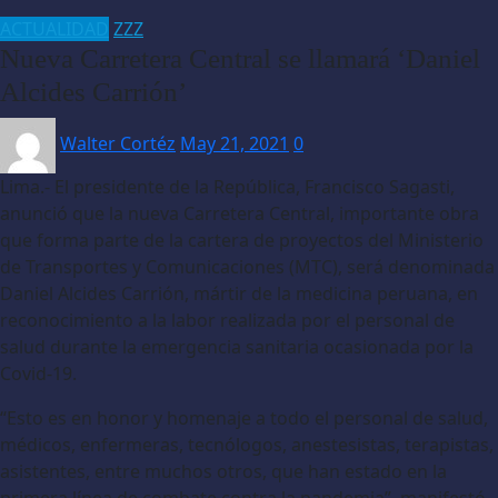
ACTUALIDAD
ZZZ
Nueva Carretera Central se llamará ‘Daniel
Alcides Carrión’
Walter Cortéz
May 21, 2021
0
Lima.- El presidente de la República, Francisco Sagasti,
anunció que la nueva Carretera Central, importante obra
que forma parte de la cartera de proyectos del Ministerio
de Transportes y Comunicaciones (MTC), será denominada
Daniel Alcides Carrión, mártir de la medicina peruana, en
reconocimiento a la labor realizada por el personal de
salud durante la emergencia sanitaria ocasionada por la
Covid-19.
“Esto es en honor y homenaje a todo el personal de salud,
médicos, enfermeras, tecnólogos, anestesistas, terapistas,
asistentes, entre muchos otros, que han estado en la
primera línea de combate contra la pandemia”, manifestó