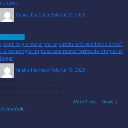
comprar
Yajaira Pacheco Polo
Jul 10, 2026
ARTÍCULOS
¿Aspirar y trapear por separado está quedando atrás?
La tecnología impulsa una nueva forma de limpiar el
hogar
Yajaira Pacheco Polo
Jul 10, 2026
Phone
: (+511) 956 243 203
Email
: agenciaorbita@gmail.com
Website
: www.agenciaorbita.org
Copyright © 2026 | Funciona con
WordPress
|
Newsio
por
ThemeArile