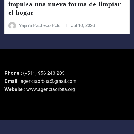
impulsa una nueva forma de limpiar
el hogar
Yajaira Pacheco Polo
Jul 10, 2026
Phone
: (+511) 956 243 203
Email
: agenciaorbita@gmail.com
Website
: www.agenciaorbita.org
Copyright © 2026 | Funciona con
WordPress
|
Newsio
por
ThemeArile