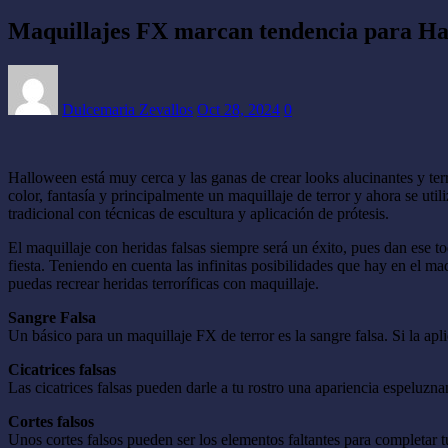
Maquillajes FX marcan tendencia para H
Dulcemaria Zevallos
Oct 28, 2024
0
Halloween está muy cerca y las ganas de crear looks alucinantes y ter
color, fantasía y principalmente un maquillaje de terror y ahora se u
tradicional con técnicas de escultura y aplicación de prótesis.
El maquillaje con heridas falsas siempre será un éxito, pues dan ese t
fiesta. Teniendo en cuenta las infinitas posibilidades que hay en el m
puedas recrear heridas terroríficas con maquillaje.
Sangre Falsa
Un básico para un maquillaje FX de terror es la sangre falsa. Si la apli
Cicatrices falsas
Las cicatrices falsas pueden darle a tu rostro una apariencia espeluzna
Cortes falsos
Unos cortes falsos pueden ser los elementos faltantes para completar 