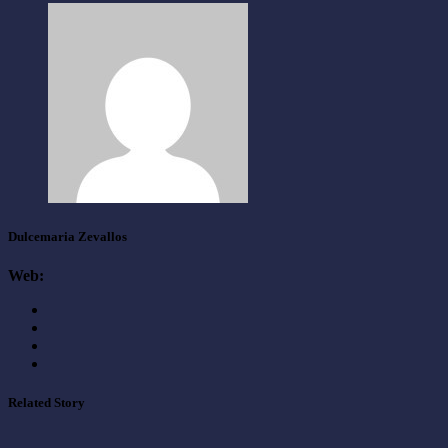
Dulcemaria Zevallos
Web:
Related Story