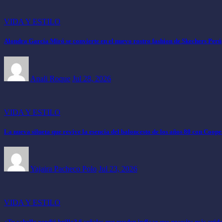
VIDA Y ESTILO
Alondra García Miró se convierte en el nuevo rostro fashion de Skechers Perú
Anali Roque
Jul 28, 2026
VIDA Y ESTILO
La nueva silueta que revive la esencia del baloncesto de los años 80 con Coop
Yajaira Pacheco Polo
Jul 23, 2026
VIDA Y ESTILO
¿Tu cabello perdió brillo? 6 señales que pueden indicar que necesita más cuid