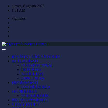
Saltar
jueves, 6 agosto 2026
al
1:31 AM
contenido
Síguenos
REVISTA – EN LA NOTICIA
ACTUALIDAD
INTERNACIONAL
DEPORTES
ARTÍCULOS
ESPECIALES
EMPRESARIAL
GASTRONOMÍA
TECNOLOGÍA
VIDEOJUEGOS
ENTRETENIMIENTO
VIDA Y ESTILO