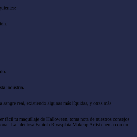
guientes:
ión.
ido.
ta industria.
la sangre real, existiendo algunas más líquidas, y otras más
er fácil tu maquillaje de Halloween, toma nota de nuestros consejos.
sional. La talentosa Fabiola Rivasplata Makeup Artist cuenta con un