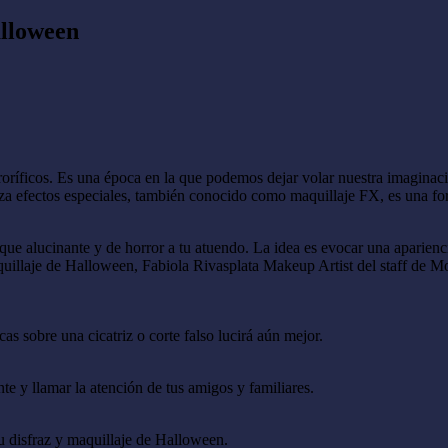
alloween
roríficos. Es una época en la que podemos dejar volar nuestra imaginac
tiliza efectos especiales, también conocido como maquillaje FX, es una f
oque alucinante y de horror a tu atuendo. La idea es evocar una aparien
aquillaje de Halloween, Fabiola Rivasplata Makeup Artist del staff de M
cas sobre una cicatriz o corte falso lucirá aún mejor.
nte y llamar la atención de tus amigos y familiares.
tu disfraz y maquillaje de Halloween.