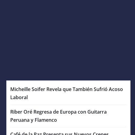
Micheille Soifer Revela que También Sufrió Acoso
Laboral
Riber Oré Regresa de Europa con Guitarra
Peruana y Flamenco
Café de la Paz Presenta sus Nuevos Crepes