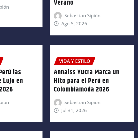
Verano
pión
Sebastian Sipión
Ago 5, 2026
VIDA Y ESTILO
Perú las
Annaiss Yucra Marca un
 Lujo en
Hito para el Perú en
 2026
Colombiamoda 2026
pión
Sebastian Sipión
Jul 31, 2026