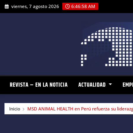
Saltar
viernes, 7 agosto 2026
6:46:59 AM
al
contenido
REVISTA – EN LA NOTICIA
ACTUALIDAD
EMP
Inicio
MSD ANIMAL HEALTH en Perú refuerza su liderazgo