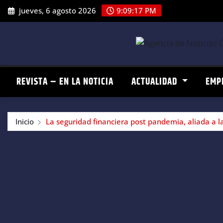
Saltar
jueves, 6 agosto 2026
9:09:18 PM
al
contenido
REVISTA – EN LA NOTICIA
ACTUALIDAD
EMP
Inicio
La seguridad financiera post pandemia, aliada a la