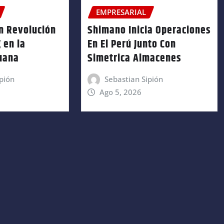
EMPRESARIAL
n Revolución
Shimano Inicia Operaciones
 en la
En El Perú Junto Con
ruana
Simetrica Almacenes
pión
Sebastian Sipión
Ago 5, 2026