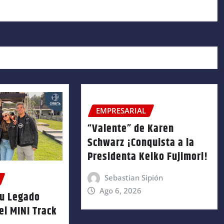
EMPRESARIAL
“Valente” de Karen
Schwarz ¡Conquista a la
Presidenta Keiko Fujimori!
Sebastian Sipión
Ago 6, 2026
su Legado
el MINI Track