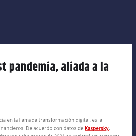
st pandemia, aliada a la
a en la llamada transformación digital, es la
 financieros. De acuerdo con datos de
Kaspersky
,