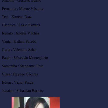
Antonio : Gustavo Bueno
Fernanda : Milene Vásquez
Teté : Ximena Díaz
Gianluca : Lazlo Kovacs
Renato : Andrés Vílchez
Vania : Kailani Pinedo
Carla : Valentina Saba
Paulo : Sebastián Monteghirfo
Samantha : Stephanie Orúe
Clara : Haydee Cáceres
Edgar : Víctor Prada
Jonatan : Sebastián Barreto