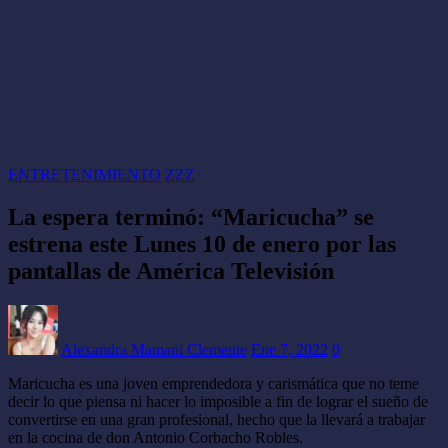
ENTRETENIMIENTO
ZZZ
La espera terminó: “Maricucha” se
estrena este Lunes 10 de enero por las
pantallas de América Televisión
Alexandra Mamani Clemente
Ene 7, 2022
0
Maricucha es una joven emprendedora y carismática que no teme
decir lo que piensa ni hacer lo imposible a fin de lograr el sueño de
convertirse en una gran profesional, hecho que la llevará a trabajar
en la cocina de don Antonio Corbacho Robles.