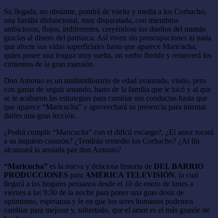
Su llegada, no obstante, pondrá de vuelta y media a los Corbacho,
una familia disfuncional, muy disparatada, con miembros
ambiciosos, flojos, indiferentes, creyéndose los dueños del mundo
gracias al dinero del patriarca. Así viven sin preocupaciones ni nada
que afecte sus vidas superficiales hasta que aparece Maricucha,
quien posee una lengua muy suelta, un verbo florido y removerá los
cimientos de la gran mansión.
Don Antonio es un multimillonario de edad avanzada, viudo, pero
con ganas de seguir amando, harto de la familia que le tocó y al que
se le acabaron las estrategias para cambiar sus conductas hasta que
que aparece “Maricucha” y aprovechará su presencia para intentar
darles una gran lección.
¿Podrá cumplir “Maricucha” con el difícil encargo?, ¿El amor tocará
a su inquieto corazón? ¿Tendrán remedio los Corbacho? ¿Al fin
alcanzará la ansiada paz don Antonio?
“Maricucha”
es la nueva y deliciosa historia de
DEL BARRIO
PRODUCCIONES
para
AMÉRICA TELEVISIÓN
, la cual
llegará a los hogares peruanos desde el 10 de enero de lunes a
viernes a las 9:30 de la noche para poner una gran dosis de
optimismo, esperanza y fe en que los seres humanos podemos
cambiar para mejorar y, sobretodo, que el amor es el más grande de