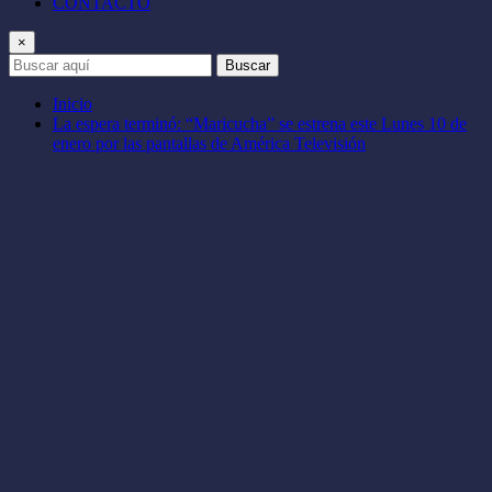
CONTACTO
×
Buscar
Inicio
La espera terminó: “Maricucha” se estrena este Lunes 10 de
enero por las pantallas de América Televisión