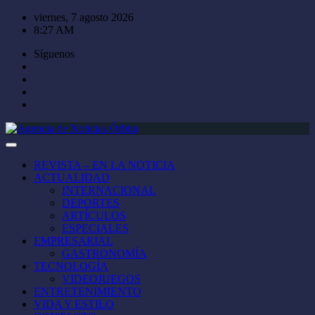
Saltar
viernes, 7 agosto 2026
al
8:27 AM
contenido
Síguenos
REVISTA – EN LA NOTICIA
ACTUALIDAD
INTERNACIONAL
DEPORTES
ARTÍCULOS
ESPECIALES
EMPRESARIAL
GASTRONOMÍA
TECNOLOGÍA
VIDEOJUEGOS
ENTRETENIMIENTO
VIDA Y ESTILO