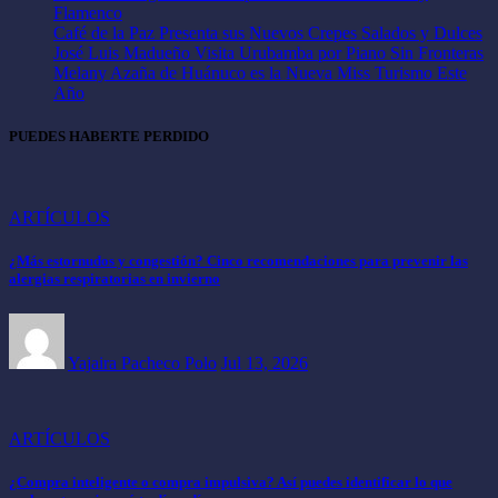
Flamenco
Café de la Paz Presenta sus Nuevos Crepes Salados y Dulces
José Luis Madueño Visita Urubamba por Piano Sin Fronteras
Melany Azaña de Huánuco es la Nueva Miss Turismo Este
Año
PUEDES HABERTE PERDIDO
ARTÍCULOS
¿Más estornudos y congestión? Cinco recomendaciones para prevenir las
alergias respiratorias en invierno
Yajaira Pacheco Polo
Jul 13, 2026
ARTÍCULOS
¿Compra inteligente o compra impulsiva? Así puedes identificar lo que