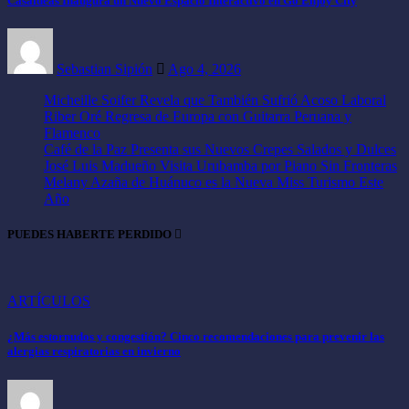
Casaideas Inaugura un Nuevo Espacio Interactivo en Go Enjoy City
Sebastian Sipión
Ago 4, 2026
Micheille Soifer Revela que También Sufrió Acoso Laboral
Riber Oré Regresa de Europa con Guitarra Peruana y
Flamenco
Café de la Paz Presenta sus Nuevos Crepes Salados y Dulces
José Luis Madueño Visita Urubamba por Piano Sin Fronteras
Melany Azaña de Huánuco es la Nueva Miss Turismo Este
Año
PUEDES HABERTE PERDIDO
ARTÍCULOS
¿Más estornudos y congestión? Cinco recomendaciones para prevenir las
alergias respiratorias en invierno