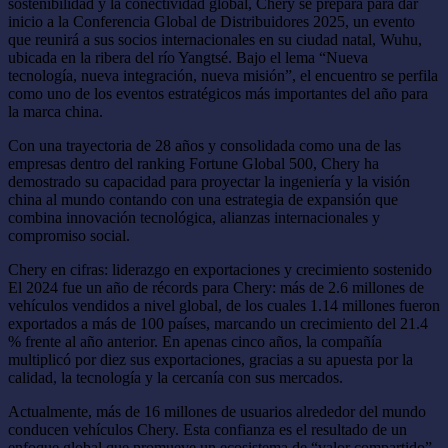
sostenibilidad y la conectividad global, Chery se prepara para dar
inicio a la Conferencia Global de Distribuidores 2025, un evento
que reunirá a sus socios internacionales en su ciudad natal, Wuhu,
ubicada en la ribera del río Yangtsé. Bajo el lema “Nueva
tecnología, nueva integración, nueva misión”, el encuentro se perfila
como uno de los eventos estratégicos más importantes del año para
la marca china.
Con una trayectoria de 28 años y consolidada como una de las
empresas dentro del ranking Fortune Global 500, Chery ha
demostrado su capacidad para proyectar la ingeniería y la visión
china al mundo contando con una estrategia de expansión que
combina innovación tecnológica, alianzas internacionales y
compromiso social.
Chery en cifras: liderazgo en exportaciones y crecimiento sostenido
El 2024 fue un año de récords para Chery: más de 2.6 millones de
vehículos vendidos a nivel global, de los cuales 1.14 millones fueron
exportados a más de 100 países, marcando un crecimiento del 21.4
% frente al año anterior. En apenas cinco años, la compañía
multiplicó por diez sus exportaciones, gracias a su apuesta por la
calidad, la tecnología y la cercanía con sus mercados.
Actualmente, más de 16 millones de usuarios alrededor del mundo
conducen vehículos Chery. Esta confianza es el resultado de un
enfoque global que promueve un ecosistema de “valor compartido”,