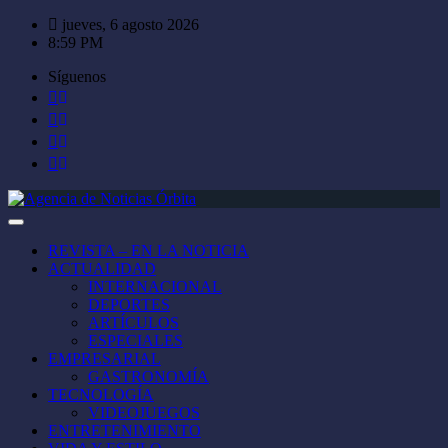
Saltar
jueves, 6 agosto 2026
al
8:59 PM
contenido
Síguenos
REVISTA – EN LA NOTICIA
ACTUALIDAD
INTERNACIONAL
DEPORTES
ARTÍCULOS
ESPECIALES
EMPRESARIAL
GASTRONOMÍA
TECNOLOGÍA
VIDEOJUEGOS
ENTRETENIMIENTO