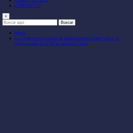
VIDA Y ESTILO
CONTACTO
×
Buscar
Inicio
La Conferencia Global de Distribuidores Chery 2025 se
celebrará del 23 al 28 de abril en China