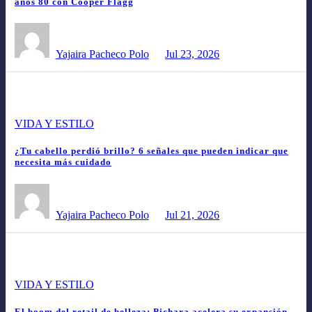
años 80 con Cooper Flagg
Yajaira Pacheco Polo
Jul 23, 2026
VIDA Y ESTILO
¿Tu cabello perdió brillo? 6 señales que pueden indicar que
necesita más cuidado
Yajaira Pacheco Polo
Jul 21, 2026
VIDA Y ESTILO
El boom del retail de belleza: Pichara acelera su expansión