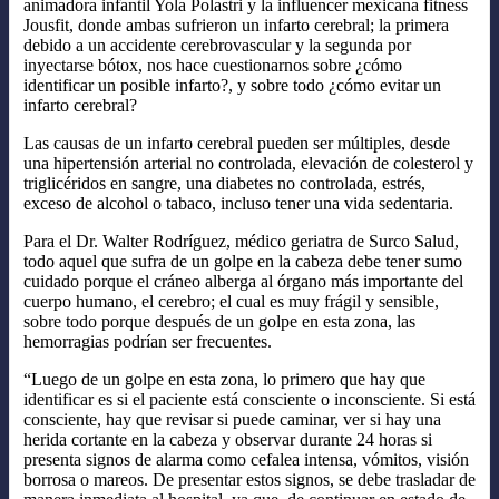
animadora infantil Yola Polastri y la influencer mexicana fitness
Jousfit, donde ambas sufrieron un infarto cerebral; la primera
debido a un accidente cerebrovascular y la segunda por
inyectarse bótox, nos hace cuestionarnos sobre ¿cómo
identificar un posible infarto?, y sobre todo ¿cómo evitar un
infarto cerebral?
Las causas de un infarto cerebral pueden ser múltiples, desde
una hipertensión arterial no controlada, elevación de colesterol y
triglicéridos en sangre, una diabetes no controlada, estrés,
exceso de alcohol o tabaco, incluso tener una vida sedentaria.
Para el Dr. Walter Rodríguez, médico geriatra de Surco Salud,
todo aquel que sufra de un golpe en la cabeza debe tener sumo
cuidado porque el cráneo alberga al órgano más importante del
cuerpo humano, el cerebro; el cual es muy frágil y sensible,
sobre todo porque después de un golpe en esta zona, las
hemorragias podrían ser frecuentes.
“Luego de un golpe en esta zona, lo primero que hay que
identificar es si el paciente está consciente o inconsciente. Si está
consciente, hay que revisar si puede caminar, ver si hay una
herida cortante en la cabeza y observar durante 24 horas si
presenta signos de alarma como cefalea intensa, vómitos, visión
borrosa o mareos. De presentar estos signos, se debe trasladar de