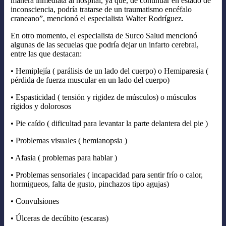
manera inmediata al hospital, ya que, de continuar en estado de
inconsciencia, podría tratarse de un traumatismo encéfalo
craneano”, mencionó el especialista Walter Rodríguez.
En otro momento, el especialista de Surco Salud mencionó
algunas de las secuelas que podría dejar un infarto cerebral,
entre las que destacan:
•⁠ ⁠Hemiplejía ( parálisis de un lado del cuerpo) o ⁠Hemiparesia (
pérdida de fuerza muscular en un lado del cuerpo)
•⁠ ⁠Espasticidad ( tensión y rigidez de músculos) o músculos
rígidos y dolorosos
•⁠ ⁠Pie caído ( dificultad para levantar la parte delantera del pie )
•⁠ ⁠Problemas visuales ( hemianopsia )
•⁠ ⁠Afasia ( problemas para hablar )
•⁠ ⁠Problemas sensoriales ( incapacidad para sentir frío o calor,
hormigueos, falta de gusto, pinchazos tipo agujas)
•⁠ ⁠Convulsiones
•⁠ ⁠Úlceras de decúbito (escaras)