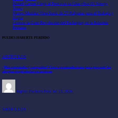
Daniel Caesar Llega al Perú con su Gira «Son Of Spergy
Tour»
Nuevo Monitor ViewSonic de 27 Pulgadas para el Trabajo y
Hogar
Conoce la Gran Revolución del Packaging en la Industria
Peruana
PUEDES HABERTE PERDIDO
ARTÍCULOS
¿Más estornudos y congestión? Cinco recomendaciones para prevenir las
alergias respiratorias en invierno
Yajaira Pacheco Polo
Jul 13, 2026
ARTÍCULOS