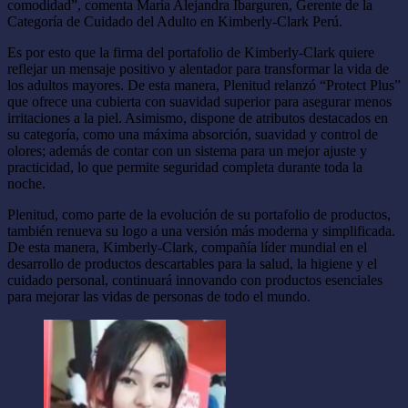
comodidad”, comenta María Alejandra Ibarguren, Gerente de la
Categoría de Cuidado del Adulto en Kimberly-Clark Perú.
Es por esto que la firma del portafolio de Kimberly-Clark quiere
reflejar un mensaje positivo y alentador para transformar la vida de
los adultos mayores. De esta manera, Plenitud relanzó “Protect Plus”
que ofrece una cubierta con suavidad superior para asegurar menos
irritaciones a la piel. Asimismo, dispone de atributos destacados en
su categoría, como una máxima absorción, suavidad y control de
olores; además de contar con un sistema para un mejor ajuste y
practicidad, lo que permite seguridad completa durante toda la
noche.
Plenitud, como parte de la evolución de su portafolio de productos,
también renueva su logo a una versión más moderna y simplificada.
De esta manera, Kimberly-Clark, compañía líder mundial en el
desarrollo de productos descartables para la salud, la higiene y el
cuidado personal, continuará innovando con productos esenciales
para mejorar las vidas de personas de todo el mundo.