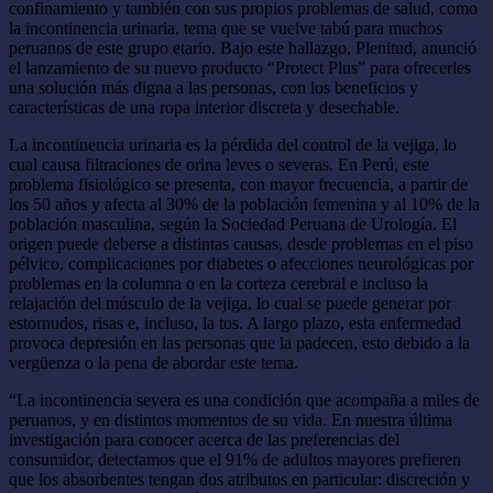
confinamiento y también con sus propios problemas de salud, como
la incontinencia urinaria, tema que se vuelve tabú para muchos
peruanos de este grupo etario. Bajo este hallazgo, Plenitud, anunció
el lanzamiento de su nuevo producto “Protect Plus” para ofrecerles
una solución más digna a las personas, con los beneficios y
características de una ropa interior discreta y desechable.
La incontinencia urinaria es la pérdida del control de la vejiga, lo
cual causa filtraciones de orina leves o severas. En Perú, este
problema fisiológico se presenta, con mayor frecuencia, a partir de
los 50 años y afecta al 30% de la población femenina y al 10% de la
población masculina, según la Sociedad Peruana de Urología. El
origen puede deberse a distintas causas, desde problemas en el piso
pélvico, complicaciones por diabetes o afecciones neurológicas por
problemas en la columna o en la corteza cerebral e incluso la
relajación del músculo de la vejiga, lo cual se puede generar por
estornudos, risas e, incluso, la tos. A largo plazo, esta enfermedad
provoca depresión en las personas que la padecen, esto debido a la
vergüenza o la pena de abordar este tema.
“La incontinencia severa es una condición que acompaña a miles de
peruanos, y en distintos momentos de su vida. En nuestra última
investigación para conocer acerca de las preferencias del
consumidor, detectamos que el 91% de adultos mayores prefieren
que los absorbentes tengan dos atributos en particular: discreción y