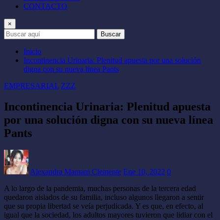
CONTACTO
×
Buscar
Inicio
Incontinencia Urinaria: Plenitud apuesta por una solución
digna con su nueva línea Pants
EMPRESARIAL
ZZZ
Incontinencia Urinaria: Plenitud apuesta
por una solución digna con su nueva línea
Pants
Alexandra Mamani Clemente
Ene 10, 2022
0
A lo largo de la pandemia, muchas personas de la tercera edad
quedaron aislados de su familia, incluso algunos llegaron a sentir
que su propia libertad se veía perjudicada. Y es que, en efecto, al
igual que la sociedad, los adultos mayores tuvieron que lidiar con el