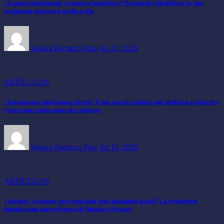
¿Compra inteligente o compra impulsiva? Así puedes identificar lo que
realmente mejorará tu día a día
Yajaira Pacheco Polo
Jul 11, 2026
ARTÍCULOS
¿Encontraste una buena oferta? Estas son las señales que podrían ayudarte a
evitar una estafa antes de comprar
Yajaira Pacheco Polo
Jul 10, 2026
ARTÍCULOS
¿Aspirar y trapear por separado está quedando atrás? La tecnología
impulsa una nueva forma de limpiar el hogar