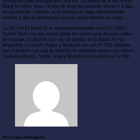
Autonomía para acompañarte cada día: La batería de la HUAWEI
Band 10 ofrece hasta 14 días de duración en modo ahorro y 8 días
en uso normal. Además, su tecnología de carga rápida permite
obtener 2 días de autonomía con solo cinco minutos de carga.
La HUAWEI Band 10 se encuentra disponible en la HUAWEI
Online Store con una amplia gama de colores para diversos estilos
de usuarias. El modelo con caja de plástico de la Band 10 está
disponible en colores Negro y Rosa por tan solo S/ 159, mientras
que el modelo con caja de aleación de aluminio cuenta con colores
Carbono, Blanco, Verde, Azul y Morado por el precio de S/ 189.
Perla Salas Albinagorta