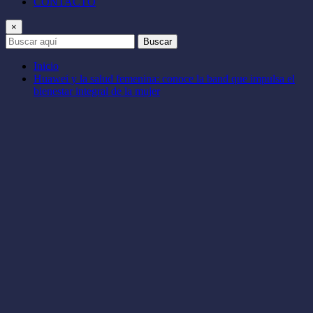
CONTACTO
×
Buscar
Inicio
Huawei y la salud femenina: conoce la band que impulsa el
bienestar integral de la mujer