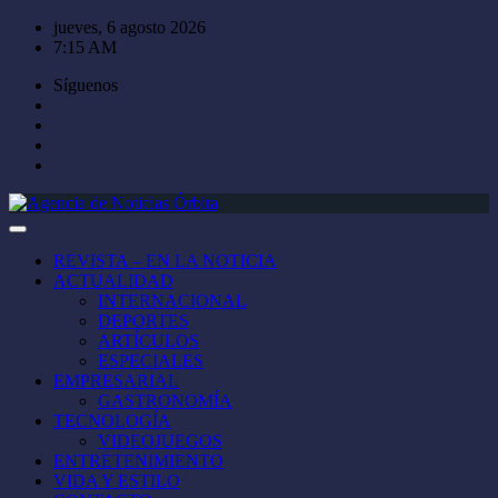
Saltar
jueves, 6 agosto 2026
al
7:15 AM
contenido
Síguenos
REVISTA – EN LA NOTICIA
ACTUALIDAD
INTERNACIONAL
DEPORTES
ARTÍCULOS
ESPECIALES
EMPRESARIAL
GASTRONOMÍA
TECNOLOGÍA
VIDEOJUEGOS
ENTRETENIMIENTO
VIDA Y ESTILO