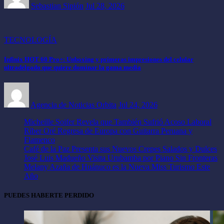
Sebastian Sipión
Jul 28, 2026
TECNOLOGÍA
Infinix HOT 60 Pro+: Unboxing y primeras impresiones del celular
ultradelgado que quiere dominar la gama media
Agencia de Noticias Orbita
Jul 24, 2026
Micheille Soifer Revela que También Sufrió Acoso Laboral
Riber Oré Regresa de Europa con Guitarra Peruana y
Flamenco
Café de la Paz Presenta sus Nuevos Crepes Salados y Dulces
José Luis Madueño Visita Urubamba por Piano Sin Fronteras
Melany Azaña de Huánuco es la Nueva Miss Turismo Este
Año
PUEDES HABERTE PERDIDO