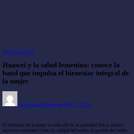
TECNOLOGÍA
Huawei y la salud femenina: conoce la
band que impulsa el bienestar integral de
la mujer
Perla Salas Albinagorta
Mar 7, 2025
0
El bienestar de la mujer va más allá de la actividad física; abarca
aspectos esenciales como la calidad del sueño, la gestión del estrés,