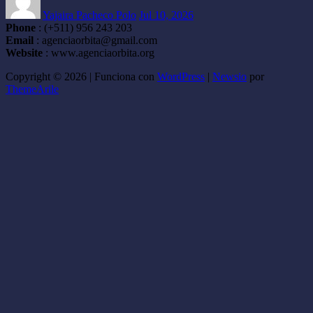
Yajaira Pacheco Polo
Jul 10, 2026
Phone
: (+511) 956 243 203
Email
: agenciaorbita@gmail.com
Website
: www.agenciaorbita.org
Copyright © 2026 | Funciona con
WordPress
|
Newsio
por
ThemeArile