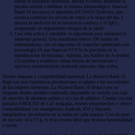
alterar el equilibrio hormonal, afectar el sueño, aumentar la
presión arterial y debilitar el sistema inmunológico. Huawei
Band 10 incorpora el algoritmo HUAWEI TruRelax, que
ayuda a controlar los niveles de estrés a lo largo del día, y
mejora la medición de la frecuencia cardiaca y el SpO₂,
asegurando un seguimiento integral de la salud.
Una vida activa y saludable es importante para mantener el
bienestar general. Esta smartband ofrece 100 modos de
entrenamiento, con un algoritmo de natación optimizado con
tencnología IA que logra un 97.9 % de precisión en la
identificación de brazadas. Además, los Anillos de Actividad
2.0 ayudan a establecer metas diarias de movimiento y
ejercicio manteniéndote motivada para una vida activa.
Diseño elegante y compatibilidad universal: La Huawei Band 10
llega con una experiencia premium que se adapta a las necesidades
de las mujeres modernas. La Huawei Band 10 destaca por su
elegante diseño metálico estilizado, disponible en versión con caja
de aleación de aluminio pulido y en caja de plástico. Cuenta con una
pantalla AMOLED de 1.47 pulgadas, biseles ultraestrechos y ofrece
compatibilidad con smartphones Android, iOS y Huawei,
integrándose sin esfuerzo en la rutina de cada usuaria. Con un peso
de tan solo 14 a 15 g, es el accesorio ideal que fusiona funcionalidad
y moda.