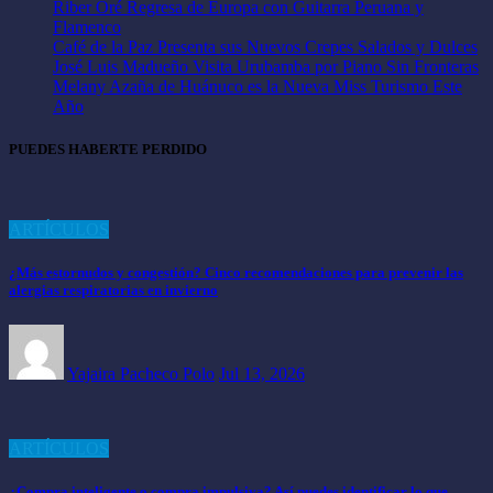
Riber Oré Regresa de Europa con Guitarra Peruana y
Flamenco
Café de la Paz Presenta sus Nuevos Crepes Salados y Dulces
José Luis Madueño Visita Urubamba por Piano Sin Fronteras
Melany Azaña de Huánuco es la Nueva Miss Turismo Este
Año
PUEDES HABERTE PERDIDO
ARTÍCULOS
¿Más estornudos y congestión? Cinco recomendaciones para prevenir las
alergias respiratorias en invierno
Yajaira Pacheco Polo
Jul 13, 2026
ARTÍCULOS
¿Compra inteligente o compra impulsiva? Así puedes identificar lo que