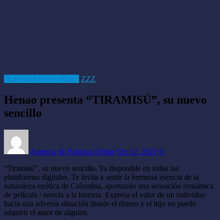
ENTRETENIMIENTO
ZZZ
Henao presenta “TIRAMISÚ”, su nuevo
sencillo
Agencia de Noticias Orbita
Oct 12, 2021
0
“Tiramisú”, su nuevo sencillo. Ya disponible en todas las
plataformas digitales. Te invita a sentir la hermosa esencia de la
naturaleza exótica de Colombia, aportando una sensación romántica
de película / novela a la historia. Expresa el valor de un individuo
hacia una adversa situación donde el dinero y el lujo no puede
adquirir el amor de alguien.