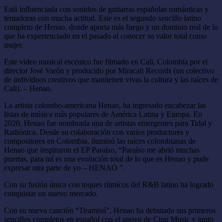
Está influenciada con sonidos de guitarras españolas románticas y
tentadoras con mucha actitud. Este es el segundo sencillo latino
completo de Henao, donde aporta más fuego y un dominio real de lo
que ha experienciado en el pasado al conocer su valor total como
mujer.
Este video musical escénico fue filmado en Cali, Colombia por el
director José Varón y producido por Miracali Records (un colectivo
de individuos creativos que mantienen vivas la cultura y las raíces de
Cali). – Henao.
La artista colombo-americana Henao, ha ingresado encabezar las
listas de música más populares de América Latina y Europa. En
2020, Henao fue nombrada una de artistas emergentes para Tidal y
Radiónica. Desde su colaboración con varios productores y
compositores en Colombia, iluminó las raíces colombianas de
Henao que inspiraron el EP Paraíso, “Paraíso me abrió muchas
puertas, para mí es una evolución total de lo que es Henao y pude
expresar otra parte de yo – HENAO ”.
Con su fusión única con toques rítmicos del R&B latino ha logrado
conquistar un nuevo mercado.
Con su nueva canción “Tiramisú”, Henao ha debutado sus primeros
sencillos completos en español con el apoyo de Cinq Music y junto