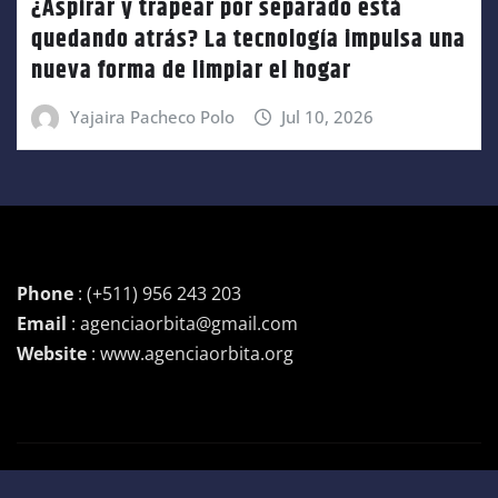
¿Aspirar y trapear por separado está
quedando atrás? La tecnología impulsa una
nueva forma de limpiar el hogar
Yajaira Pacheco Polo
Jul 10, 2026
Phone
: (+511) 956 243 203
Email
: agenciaorbita@gmail.com
Website
: www.agenciaorbita.org
Copyright © 2026 | Funciona con
WordPress
|
Newsio