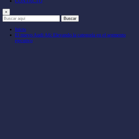
CONTACTO
×
Buscar
Inicio
El nuevo Audi A6: Elevando la categoría en el segmento
ejecutivo