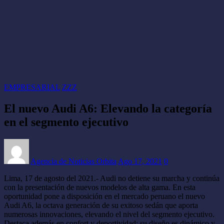
EMPRESARIAL
ZZZ
El nuevo Audi A6: Elevando la categoría
en el segmento ejecutivo
Agencia de Noticias Orbita
Ago 17, 2021
0
Lima, 17 de agosto del 2021.- Audi no detiene su marcha y continúa
con la presentación de nuevos modelos de alta gama. En esta
oportunidad pone a disposición en el mercado peruano el nuevo
Audi A6, la octava generación de su exitoso sedán que aporta
numerosas innovaciones, elevando el nivel del segmento ejecutivo.
Destaca además en confort y deportividad; su diseño es dinámico y