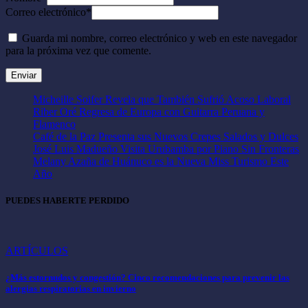
Correo electrónico
*
Guarda mi nombre, correo electrónico y web en este navegador
para la próxima vez que comente.
Micheille Soifer Revela que También Sufrió Acoso Laboral
Riber Oré Regresa de Europa con Guitarra Peruana y
Flamenco
Café de la Paz Presenta sus Nuevos Crepes Salados y Dulces
José Luis Madueño Visita Urubamba por Piano Sin Fronteras
Melany Azaña de Huánuco es la Nueva Miss Turismo Este
Año
PUEDES HABERTE PERDIDO
ARTÍCULOS
¿Más estornudos y congestión? Cinco recomendaciones para prevenir las
alergias respiratorias en invierno