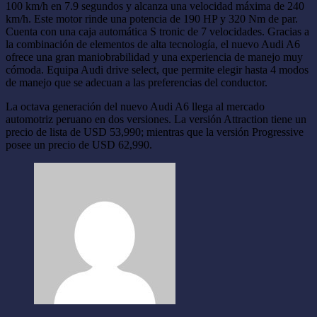
100 km/h en 7.9 segundos y alcanza una velocidad máxima de 240
km/h. Este motor rinde una potencia de 190 HP y 320 Nm de par.
Cuenta con una caja automática S tronic de 7 velocidades. Gracias a
la combinación de elementos de alta tecnología, el nuevo Audi A6
ofrece una gran maniobrabilidad y una experiencia de manejo muy
cómoda. Equipa Audi drive select, que permite elegir hasta 4 modos
de manejo que se adecuan a las preferencias del conductor.
La octava generación del nuevo Audi A6 llega al mercado
automotriz peruano en dos versiones. La versión Attraction tiene un
precio de lista de USD 53,990; mientras que la versión Progressive
posee un precio de USD 62,990.