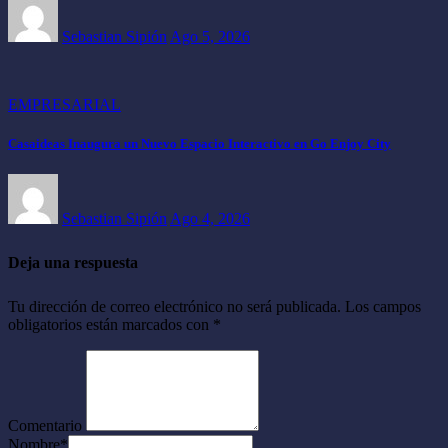
Sebastian Sipión
Ago 5, 2026
EMPRESARIAL
Casaideas Inaugura un Nuevo Espacio Interactivo en Go Enjoy City
Sebastian Sipión
Ago 4, 2026
Deja una respuesta
Tu dirección de correo electrónico no será publicada.
Los campos
obligatorios están marcados con
*
Comentario
Nombre
*