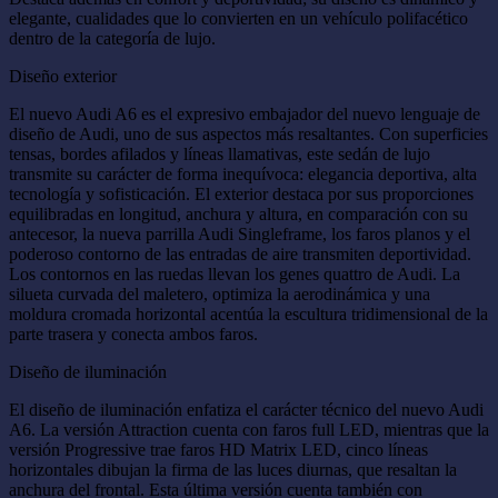
elegante, cualidades que lo convierten en un vehículo polifacético
dentro de la categoría de lujo.
Diseño exterior
El nuevo Audi A6 es el expresivo embajador del nuevo lenguaje de
diseño de Audi, uno de sus aspectos más resaltantes. Con superficies
tensas, bordes afilados y líneas llamativas, este sedán de lujo
transmite su carácter de forma inequívoca: elegancia deportiva, alta
tecnología y sofisticación. El exterior destaca por sus proporciones
equilibradas en longitud, anchura y altura, en comparación con su
antecesor, la nueva parrilla Audi Singleframe, los faros planos y el
poderoso contorno de las entradas de aire transmiten deportividad.
Los contornos en las ruedas llevan los genes quattro de Audi. La
silueta curvada del maletero, optimiza la aerodinámica y una
moldura cromada horizontal acentúa la escultura tridimensional de la
parte trasera y conecta ambos faros.
Diseño de iluminación
El diseño de iluminación enfatiza el carácter técnico del nuevo Audi
A6. La versión Attraction cuenta con faros full LED, mientras que la
versión Progressive trae faros HD Matrix LED, cinco líneas
horizontales dibujan la firma de las luces diurnas, que resaltan la
anchura del frontal. Esta última versión cuenta también con