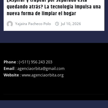
¿Aspirar y trapear por separado está
quedando atrás? La tecnología impulsa una
nueva forma de limpiar el hogar
Yajaira Pacheco Polo
Jul 10, 2026
Phone
: (+511) 956 243 203
Email
: agenciaorbita@gmail.com
Website
: www.agenciaorbita.org
Copyright © 2026 | Funciona con
WordPress
|
Newsio