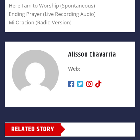
⁠Here I am to Worship (Spontaneous)
Ending Prayer (Live Recording Audio)
Mi Oración (Radio Version)
Alisson Chavarria
Web:
RELATED STORY