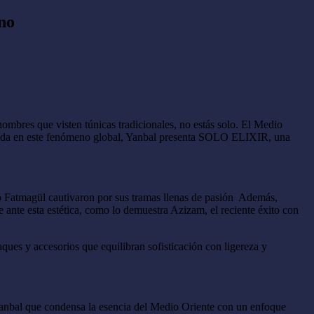
no
 hombres que visten túnicas tradicionales, no estás solo. El Medio
pirada en este fenómeno global, Yanbal presenta SOLO ELIXIR, una
o Fatmagül cautivaron por sus tramas llenas de pasión Además,
ante esta estética, como lo demuestra Azizam, el reciente éxito con
aques y accesorios que equilibran sofisticación con ligereza y
Yanbal que condensa la esencia del Medio Oriente con un enfoque