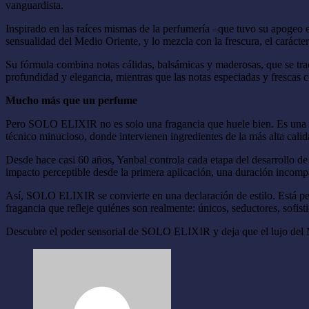
vanguardista.
Inspirado en las raíces mismas de la perfumería –que tuvo su apogeo en
sensualidad del Medio Oriente, y lo mezcla con la frescura, el carácter 
Su fórmula combina notas cálidas, balsámicas y maderosas, que se tra
profundidad y elegancia, mientras que las notas especiadas y frescas 
Mucho más que un perfume
Pero SOLO ELIXIR no es solo una fragancia que huele bien. Es una ob
técnico minucioso, donde intervienen ingredientes de la más alta cali
Desde hace casi 60 años, Yanbal controla cada etapa del desarrollo de
impacto perceptible desde la primera aplicación, una duración incom
Así, SOLO ELIXIR se convierte en una declaración de estilo. Está pen
fragancia que refleje quiénes son realmente: únicos, seductores, sofist
Descubre el poder sensorial de SOLO ELIXIR y deja que el lujo del Me