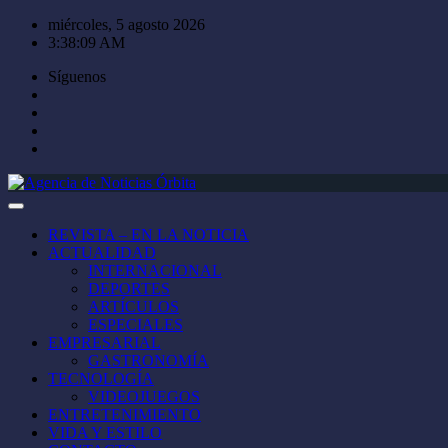
Saltar
miércoles, 5 agosto 2026
al
3:38:10 AM
contenido
Síguenos
REVISTA – EN LA NOTICIA
ACTUALIDAD
INTERNACIONAL
DEPORTES
ARTÍCULOS
ESPECIALES
EMPRESARIAL
GASTRONOMÍA
TECNOLOGÍA
VIDEOJUEGOS
ENTRETENIMIENTO
VIDA Y ESTILO