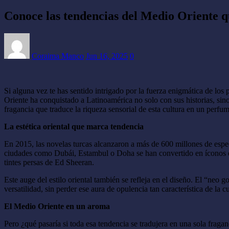
Conoce las tendencias del Medio Oriente 
Coraima Manco
Jun 16, 2025
0
Si alguna vez te has sentido intrigado por la fuerza enigmática de los 
Oriente ha conquistado a Latinoamérica no solo con sus historias, s
fragancia que traduce la riqueza sensorial de esta cultura en un per
La estética oriental que marca tendencia
En 2015, las novelas turcas alcanzaron a más de 600 millones de esp
ciudades como Dubái, Estambul o Doha se han convertido en íconos de 
tintes persas de Ed Sheeran.
Este auge del estilo oriental también se refleja en el diseño. El “neo
versatilidad, sin perder ese aura de opulencia tan característica de la 
El Medio Oriente en un aroma
Pero ¿qué pasaría si toda esa tendencia se tradujera en una sola fr