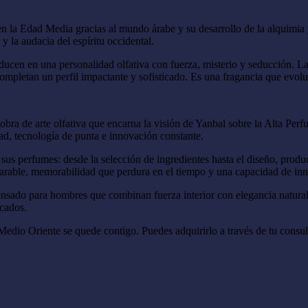
 la Edad Media gracias al mundo árabe y su desarrollo de la alquimia y 
y la audacia del espíritu occidental.
ducen en una personalidad olfativa con fuerza, misterio y seducción. La
completan un perfil impactante y sofisticado. Es una fragancia que evolu
ra de arte olfativa que encarna la visión de Yanbal sobre la Alta Perf
dad, tecnología de punta e innovación constante.
 sus perfumes: desde la selección de ingredientes hasta el diseño, prod
parable, memorabilidad que perdura en el tiempo y una capacidad de in
sado para hombres que combinan fuerza interior con elegancia natural, 
icados.
dio Oriente se quede contigo. Puedes adquirirlo a través de tu consult