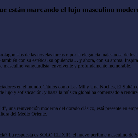
que están marcando el lujo masculino moder
protagonistas de las novelas turcas o por la elegancia majestuosa de los
ino también con su estética, su opulencia… y ahora, con su aroma. Ins
fume masculino vanguardista, envolvente y profundamente memorable.
ectadores en el mundo. Títulos como Las Mil y Una Noches, El Sultán 
lujo y sofisticación, y hasta la música global ha comenzado a rendirse 
 gold”, una reinvención moderna del dorado clásico, está presente en emp
cultura del Medio Oriente.
agancia? La respuesta es SOLO ELIXIR, el nuevo perfume masculino de 