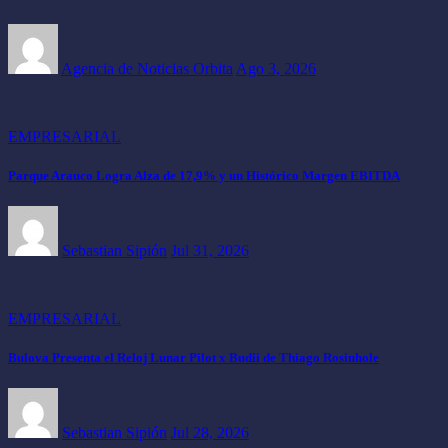
Agencia de Noticias Orbita
Ago 3, 2026
EMPRESARIAL
Parque Arauco Logra Alza de 17,9% y un Histórico Margen EBITDA
Sebastian Sipión
Jul 31, 2026
EMPRESARIAL
Bulova Presenta el Reloj Lunar Pilot x Budii de Thiago Rosinhole
Sebastian Sipión
Jul 28, 2026