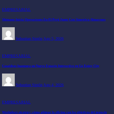
EMPRESARIAL
Shimano Inicia Operaciones En El Perú Junto Con Simetrica Almacenes
Sebastian Sipión
Ago 5, 2026
EMPRESARIAL
Casaideas Inaugura un Nuevo Espacio Interactivo en Go Enjoy City
Sebastian Sipión
Ago 4, 2026
EMPRESARIAL
Workplace strategy: cómo alinear la oficina con los objetivos del negocio