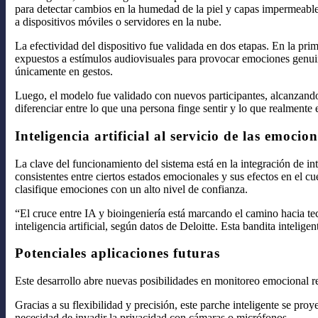
para detectar cambios en la humedad de la piel y capas impermeables
a dispositivos móviles o servidores en la nube.
La efectividad del dispositivo fue validada en dos etapas. En la pri
expuestos a estímulos audiovisuales para provocar emociones genui
únicamente en gestos.
Luego, el modelo fue validado con nuevos participantes, alcanzan
diferenciar entre lo que una persona finge sentir y lo que realmente 
Inteligencia artificial al servicio de las emocion
La clave del funcionamiento del sistema está en la integración de int
consistentes entre ciertos estados emocionales y sus efectos en el
clasifique emociones con un alto nivel de confianza.
“El cruce entre IA y bioingeniería está marcando el camino hacia 
inteligencia artificial, según datos de Deloitte. Esta bandita inteli
Potenciales aplicaciones futuras
Este desarrollo abre nuevas posibilidades en monitoreo emocional re
Gracias a su flexibilidad y precisión, este parche inteligente se pr
necesidad de invadir la privacidad con cámaras o micrófonos.