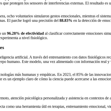
 que protegen los sensores de interferencias externas. El resultado es 
mera, ocho voluntarios simularon gestos emocionales, mientras el sistema 
nas. El parche logró una precisión del
88.83%
en la detección de emoc
do un
96.28% de efectividad
al clasificar correctamente emociones simu
experimenta a nivel fisiológico.
es
eligencia artificial. A través del entrenamiento con datos fisiológicos re
 cuerpo humano. Este modelo, una vez alimentado con información real y
tecnologías más humanas y empáticas. En 2023, el 85% de las innovaci
gente es un ejemplo claro de cómo la ciencia puede acercarse a las emoci
moto, atención psicológica personalizada y asistencia en contextos de a
oyecta como una herramienta útil en terapias, entrenamiento emocional, v