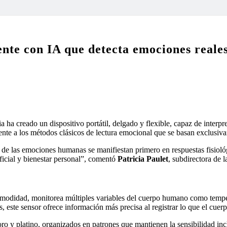
ente con IA que detecta emociones reales
 ha creado un dispositivo portátil, delgado y flexible, capaz de interpr
rente a los métodos clásicos de lectura emocional que se basan exclusiv
de las emociones humanas se manifiestan primero en respuestas fisiológi
ificial y bienestar personal”, comentó
Patricia Paulet
, subdirectora de 
incomodidad, monitorea múltiples variables del cuerpo humano como temp
, este sensor ofrece información más precisa al registrar lo que el cuerpo
 oro y platino, organizados en patrones que mantienen la sensibilidad