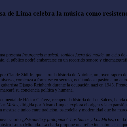
esa de Lima celebra la música como resisten
Lima presenta
Insurgencia musical: sonidos fuera del molde
, un ciclo de
nio, el público podrá embarcarse en un recorrido sonoro y cinematográfi
a por Claude Zidi Jr., que narra la historia de Antoine, un joven rapero d
niverso, comienza a formarse en secreto, ocultando su pasión a un ento
o guitarrista Django Reinhardt durante la ocupación nazi en 1943. Frent
 marcará su conciencia política y humana.
ocumental de Héctor Chávez, recupera la historia de Los Saicos, band
Los Mirlos
, dirigida por Álvaro Luque, explora el origen y la expansió
un mestizaje único entre tradición, psicodelia y modernidad que ha mar
conversatorio
¿Psicodelia y protopunk?: Los Saicos y Los Mirlos
, con la
ico Lonzo Miranda. La charla propone una reflexión sobre las etiqueta