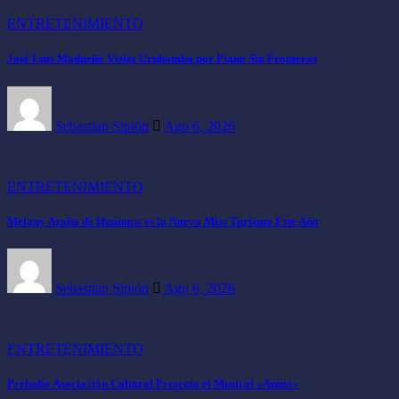
ENTRETENIMIENTO
José Luis Madueño Visita Urubamba por Piano Sin Fronteras
Sebastian Sipión
Ago 6, 2026
ENTRETENIMIENTO
Melany Azaña de Huánuco es la Nueva Miss Turismo Este Año
Sebastian Sipión
Ago 6, 2026
ENTRETENIMIENTO
Preludio Asociación Cultural Presenta el Musical «Annie»