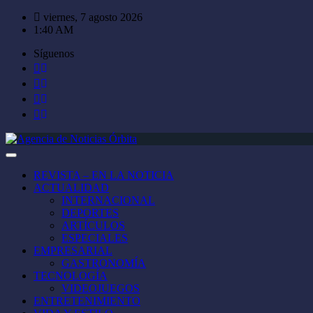
Saltar
viernes, 7 agosto 2026
al
1:40 AM
contenido
Síguenos
REVISTA – EN LA NOTICIA
ACTUALIDAD
INTERNACIONAL
DEPORTES
ARTÍCULOS
ESPECIALES
EMPRESARIAL
GASTRONOMÍA
TECNOLOGÍA
VIDEOJUEGOS
ENTRETENIMIENTO