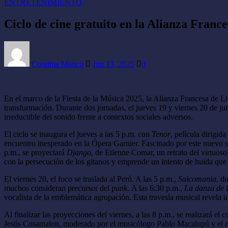
ENTRETENIMIENTO
Ciclo de cine gratuito en la Alianza Franc
Coraima Manco
Jun 13, 2025
0
En el marco de la Fiesta de la Música 2025, la Alianza Francesa de 
transformación. Durante dos jornadas, el jueves 19 y viernes 20 de ju
irreductible del sonido frente a contextos sociales adversos.
El ciclo se inaugura el jueves a las 5 p.m. con
Tenor
, película dirigid
encuentro inesperado en la Ópera Garnier. Fascinado por este nuevo u
p.m., se proyectará
Django
, de Etienne Comar, un retrato del virtuos
con la persecución de los gitanos y emprende un intento de huida que
El viernes 20, el foco se traslada al Perú. A las 5 p.m.,
Saicomania
, d
muchos consideran precursor del punk. A las 6:30 p.m.,
La danza de 
vocalista de la emblemática agrupación. Esta travesía musical revela 
Al finalizar las proyecciones del viernes, a las 8 p.m., se realizará el 
Jesús Cosamalon, moderado por el musicólogo Pablo Macalupú y el mús