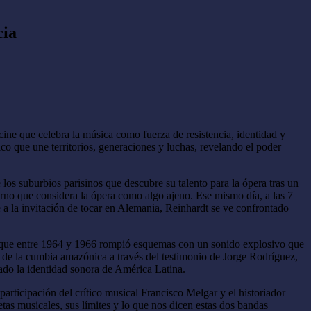
cia
 cine que celebra la música como fuerza de resistencia, identidad y
co que une territorios, generaciones y luchas, revelando el poder
e los suburbios parisinos que descubre su talento para la ópera tras un
rno que considera la ópera como algo ajeno. Ese mismo día, a las 7
e a la invitación de tocar en Alemania, Reinhardt se ve confrontado
a que entre 1964 y 1966 rompió esquemas con un sonido explosivo que
n de la cumbia amazónica a través del testimonio de Jorge Rodríguez,
cado la identidad sonora de América Latina.
 participación del crítico musical Francisco Melgar y el historiador
s musicales, sus límites y lo que nos dicen estas dos bandas