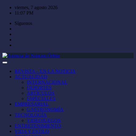
Saltar
viernes, 7 agosto 2026
al
11:07 PM
contenido
Síguenos
REVISTA – EN LA NOTICIA
ACTUALIDAD
INTERNACIONAL
DEPORTES
ARTÍCULOS
ESPECIALES
EMPRESARIAL
GASTRONOMÍA
TECNOLOGÍA
VIDEOJUEGOS
ENTRETENIMIENTO
VIDA Y ESTILO