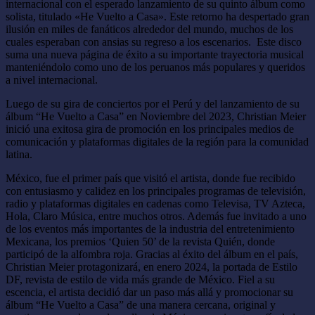
internacional con el esperado lanzamiento de su quinto álbum como
solista, titulado «He Vuelto a Casa». Este retorno ha despertado gran
ilusión en miles de fanáticos alrededor del mundo, muchos de los
cuales esperaban con ansias su regreso a los escenarios. Este disco
suma una nueva página de éxito a su importante trayectoria musical
manteniéndolo como uno de los peruanos más populares y queridos
a nivel internacional.
Luego de su gira de conciertos por el Perú y del lanzamiento de su
álbum “He Vuelto a Casa” en Noviembre del 2023, Christian Meier
inició una exitosa gira de promoción en los principales medios de
comunicación y plataformas digitales de la región para la comunidad
latina.
México, fue el primer país que visitó el artista, donde fue recibido
con entusiasmo y calidez en los principales programas de televisión,
radio y plataformas digitales en cadenas como Televisa, TV Azteca,
Hola, Claro Música, entre muchos otros. Además fue invitado a uno
de los eventos más importantes de la industria del entretenimiento
Mexicana, los premios ‘Quien 50’ de la revista Quién, donde
participó de la alfombra roja. Gracias al éxito del álbum en el país,
Christian Meier protagonizará, en enero 2024, la portada de Estilo
DF, revista de estilo de vida más grande de México. Fiel a su
escencia, el artista decidió dar un paso más allá y promocionar su
álbum “He Vuelto a Casa” de una manera cercana, original y