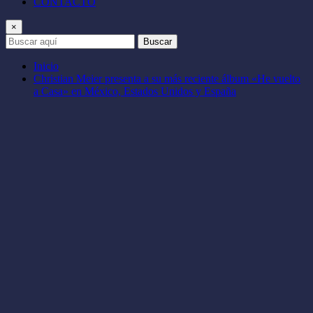
CONTACTO
×
Buscar
Inicio
Christian Meier presenta a su más reciente álbum «He vuelto
a Casa» en México, Estados Unidos y España