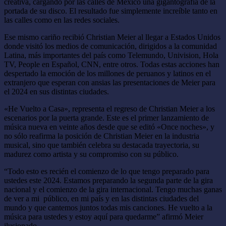
creativa, cargando por las calles de México una gigantografía de la
portada de su disco. El resultado fue simplemente increíble tanto en
las calles como en las redes sociales.
Ese mismo cariño recibió Christian Meier al llegar a Estados Unidos
donde visitó los medios de comunicación, dirigidos a la comunidad
Latina, más importantes del país como Telemundo, Univision, Hola
TV, People en Español, CNN, entre otros. Todas estas acciones han
despertado la emoción de los millones de peruanos y latinos en el
extranjero que esperan con ansias las presentaciones de Meier para
el 2024 en sus distintas ciudades.
«He Vuelto a Casa», representa el regreso de Christian Meier a los
escenarios por la puerta grande. Este es el primer lanzamiento de
música nueva en veinte años desde que se editó «Once noches», y
no sólo reafirma la posición de Christian Meier en la industria
musical, sino que también celebra su destacada trayectoria, su
madurez como artista y su compromiso con su público.
“Todo esto es recién el comienzo de lo que tengo preparado para
ustedes este 2024. Estamos preparando la segunda parte de la gira
nacional y el comienzo de la gira internacional. Tengo muchas ganas
de ver a mi público, en mi país y en las distintas ciudades del
mundo y que cantemos juntos todas mis canciones. He vuelto a la
música para ustedes y estoy aquí para quedarme” afirmó Meier
ilusionado.