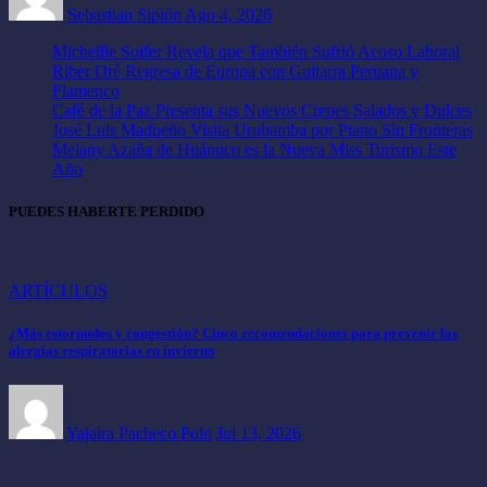
Sebastian Sipión
Ago 4, 2026
Micheille Soifer Revela que También Sufrió Acoso Laboral
Riber Oré Regresa de Europa con Guitarra Peruana y
Flamenco
Café de la Paz Presenta sus Nuevos Crepes Salados y Dulces
José Luis Madueño Visita Urubamba por Piano Sin Fronteras
Melany Azaña de Huánuco es la Nueva Miss Turismo Este
Año
PUEDES HABERTE PERDIDO
ARTÍCULOS
¿Más estornudos y congestión? Cinco recomendaciones para prevenir las
alergias respiratorias en invierno
Yajaira Pacheco Polo
Jul 13, 2026