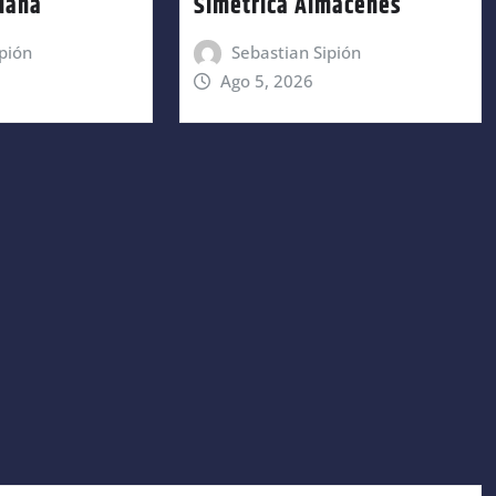
ruana
Simetrica Almacenes
pión
Sebastian Sipión
Ago 5, 2026