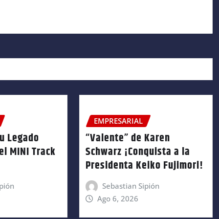
EMPRESARIAL
su Legado
“Valente” de Karen
el MINI Track
Schwarz ¡Conquista a la
Presidenta Keiko Fujimori!
pión
Sebastian Sipión
Ago 6, 2026