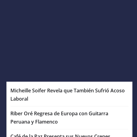
Micheille Soifer Revela que También Sufrió Acoso
Laboral
Riber Oré Regresa de Europa con Guitarra
Peruana y Flamenco
Café de la Paz Presenta sus Nuevos Crepes