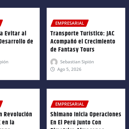
EMPRESARIAL
a Evitar al
Transporte Turístico: JAC
 Desarrollo de
Acompañó el Crecimiento
de Fantasy Tours
pión
Sebastian Sipión
Ago 5, 2026
EMPRESARIAL
n Revolución
Shimano Inicia Operaciones
 en la
En El Perú Junto Con