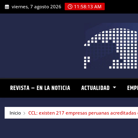
Saltar
viernes, 7 agosto 2026
11:58:14 AM
al
contenido
REVISTA – EN LA NOTICIA
ACTUALIDAD
EMP
Inicio
CCL: existen 217 empresas peruanas acreditadas