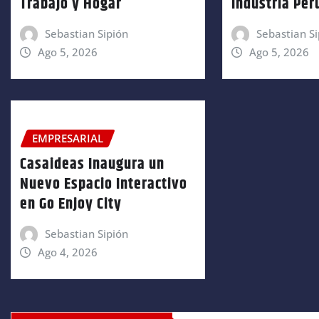
Trabajo y Hogar
Industria Pe
Sebastian Sipión
Sebastian Si
Ago 5, 2026
Ago 5, 2026
EMPRESARIAL
Casaideas Inaugura un
Nuevo Espacio Interactivo
en Go Enjoy City
Sebastian Sipión
Ago 4, 2026