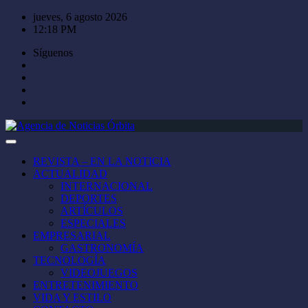
Saltar
jueves, 6 agosto 2026
al
12:18 PM
contenido
Síguenos
REVISTA – EN LA NOTICIA
ACTUALIDAD
INTERNACIONAL
DEPORTES
ARTÍCULOS
ESPECIALES
EMPRESARIAL
GASTRONOMÍA
TECNOLOGÍA
VIDEOJUEGOS
ENTRETENIMIENTO
VIDA Y ESTILO