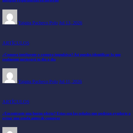
alergias respiratorias en invierno
Yajaira Pacheco Polo
Jul 13, 2026
ARTÍCULOS
¿Compra inteligente o compra impulsiva? Así puedes identificar lo que
realmente mejorará tu día a día
Yajaira Pacheco Polo
Jul 11, 2026
ARTÍCULOS
¿Encontraste una buena oferta? Estas son las señales que podrían ayudarte a
evitar una estafa antes de comprar