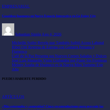
EMPRESARIAL
Casaideas Inaugura un Nuevo Espacio Interactivo en Go Enjoy City
Sebastian Sipión
Ago 4, 2026
Micheille Soifer Revela que También Sufrió Acoso Laboral
Riber Oré Regresa de Europa con Guitarra Peruana y
Flamenco
Café de la Paz Presenta sus Nuevos Crepes Salados y Dulces
José Luis Madueño Visita Urubamba por Piano Sin Fronteras
Melany Azaña de Huánuco es la Nueva Miss Turismo Este
Año
PUEDES HABERTE PERDIDO
ARTÍCULOS
¿Más estornudos y congestión? Cinco recomendaciones para prevenir las