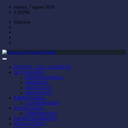
Saltar
viernes, 7 agosto 2026
al
5:18 PM
contenido
Síguenos
REVISTA – EN LA NOTICIA
ACTUALIDAD
INTERNACIONAL
DEPORTES
ARTÍCULOS
ESPECIALES
EMPRESARIAL
GASTRONOMÍA
TECNOLOGÍA
VIDEOJUEGOS
ENTRETENIMIENTO
VIDA Y ESTILO