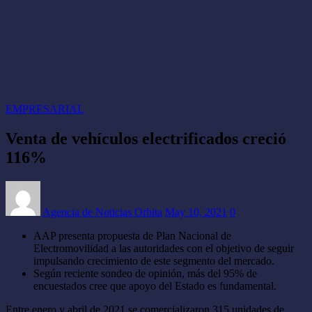
EMPRESARIAL
Venta de vehículos electrificados creció
116%
Agencia de Noticias Orbita
May 10, 2021
0
AAP presenta propuesta de Plan Nacional de
Electromovilidad a las autoridades con el objetivo de seguir
impulsando crecimiento de este segmento del mercado.
Según reciente sondeo de opinión, más del 95% de
encuestados cree que apoyo del Estado es fundamental.
Entre enero y abril de 2021 se comercializaron 315 unidades de