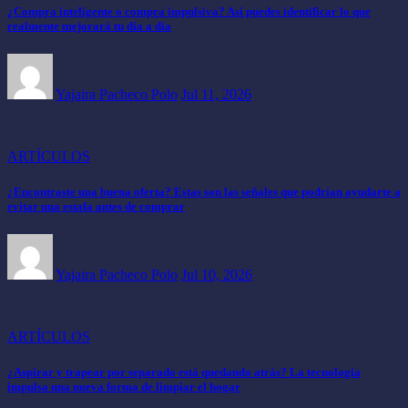
¿Compra inteligente o compra impulsiva? Así puedes identificar lo que
realmente mejorará tu día a día
Yajaira Pacheco Polo
Jul 11, 2026
ARTÍCULOS
¿Encontraste una buena oferta? Estas son las señales que podrían ayudarte a
evitar una estafa antes de comprar
Yajaira Pacheco Polo
Jul 10, 2026
ARTÍCULOS
¿Aspirar y trapear por separado está quedando atrás? La tecnología
impulsa una nueva forma de limpiar el hogar