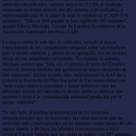
vehículos electrificados, número mayor en 115.8% al resultado
observado en similar periodo del año anterior (146 unidades), y
representando más de la mitad de todo lo vendido en el 2020 (576
unidades). “Sólo en abril pasado se han registrado 109 unidades”,
apuntó Alberto Morisaki, Gerente de Estudios Económicos de la
Asociación Automotriz del Perú (AAP).
La mayor oferta de este tipo de vehículos, sumado al mayor
conocimiento de los consumidores peruanos sobre sus beneficios
para el medio ambiente y ahorro en su operación, son los factores
detrás de este importante crecimiento. No obstante lo anterior,
Morisaki sostuvo que “falta aún el impulso de parte del Estado a
través de diversas medidas que gatillarían un mayor desarrollo de
este segmento”. En ese sentido, dijo, recientemente la AAP dio a
conocer la Propuesta del Plan Nacional de Electromovilidad que
“tiene como objetivo consolidar y sumar esfuerzos entre los
diferentes actores del mercado en diseñar políticas públicas que
apunten a reducir la contaminación ambiental producida por el
parque vehicular”.
De otro lado, al analizar la información de los vehículos
electrificados por tipo de tecnología, las cifras muestran que los
vehículos más comercializados en los primeros cuatro meses del año
siguen siendo, y de lejos, los híbridos convencionales o HEV
(Hybrid Electric Vehicle, por sus siglas en inglés) con 297 unidades,