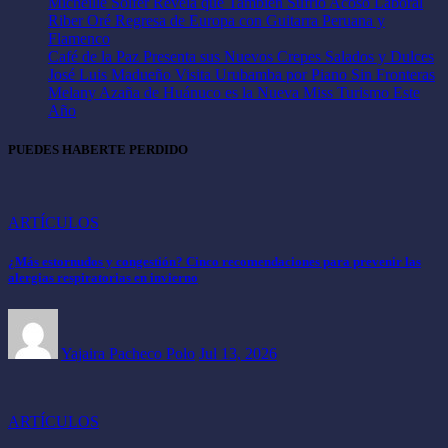
Micheille Soifer Revela que También Sufrió Acoso Laboral
Riber Oré Regresa de Europa con Guitarra Peruana y
Flamenco
Café de la Paz Presenta sus Nuevos Crepes Salados y Dulces
José Luis Madueño Visita Urubamba por Piano Sin Fronteras
Melany Azaña de Huánuco es la Nueva Miss Turismo Este
Año
PUEDES HABERTE PERDIDO
ARTÍCULOS
¿Más estornudos y congestión? Cinco recomendaciones para prevenir las
alergias respiratorias en invierno
Yajaira Pacheco Polo
Jul 13, 2026
ARTÍCULOS