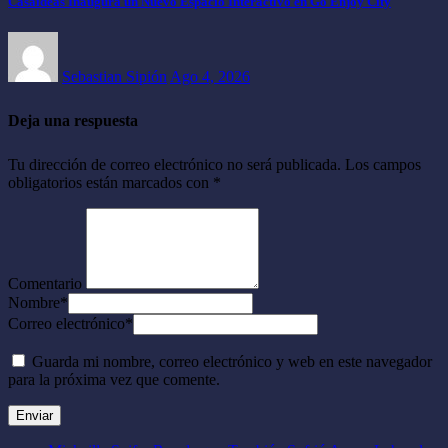
Casaideas Inaugura un Nuevo Espacio Interactivo en Go Enjoy City
Sebastian Sipión
Ago 4, 2026
Deja una respuesta
Tu dirección de correo electrónico no será publicada.
Los campos
obligatorios están marcados con
*
Comentario
Nombre
*
Correo electrónico
*
Guarda mi nombre, correo electrónico y web en este navegador
para la próxima vez que comente.