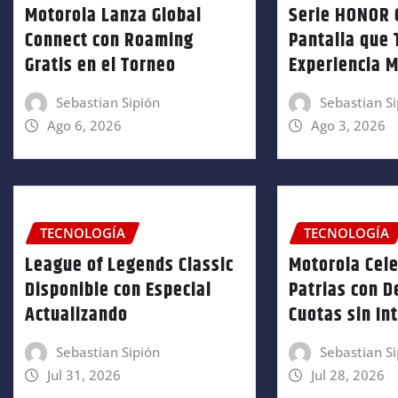
Motorola Lanza Global
Serie HONOR 
Connect con Roaming
Pantalla que 
Gratis en el Torneo
Experiencia M
Sebastian Sipión
Sebastian Si
Ago 6, 2026
Ago 3, 2026
TECNOLOGÍA
TECNOLOGÍA
League of Legends Classic
Motorola Cele
Disponible con Especial
Patrias con D
Actualizando
Cuotas sin In
Sebastian Sipión
Sebastian Si
Jul 31, 2026
Jul 28, 2026