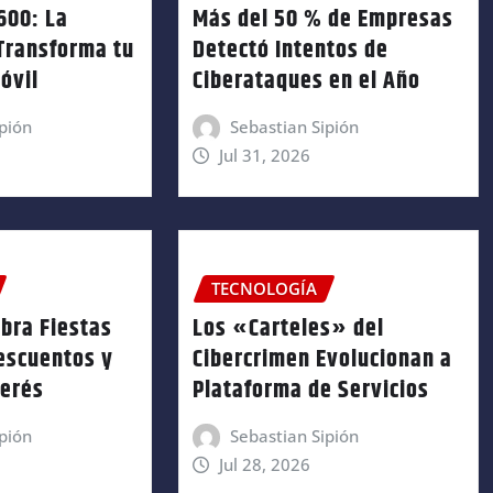
600: La
Más del 50 % de Empresas
Transforma tu
Detectó Intentos de
óvil
Ciberataques en el Año
pión
Sebastian Sipión
Jul 31, 2026
TECNOLOGÍA
bra Fiestas
Los «Carteles» del
escuentos y
Cibercrimen Evolucionan a
terés
Plataforma de Servicios
pión
Sebastian Sipión
Jul 28, 2026