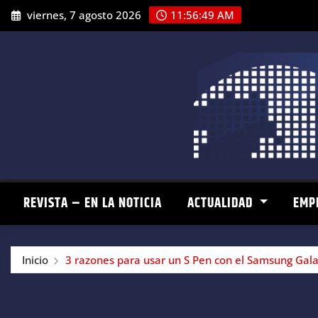
Saltar
viernes, 7 agosto 2026
11:56:50 AM
al
contenido
REVISTA – EN LA NOTICIA
ACTUALIDAD
EMP
Inicio
3 razones para usar un S Pen con el Samsung Gal