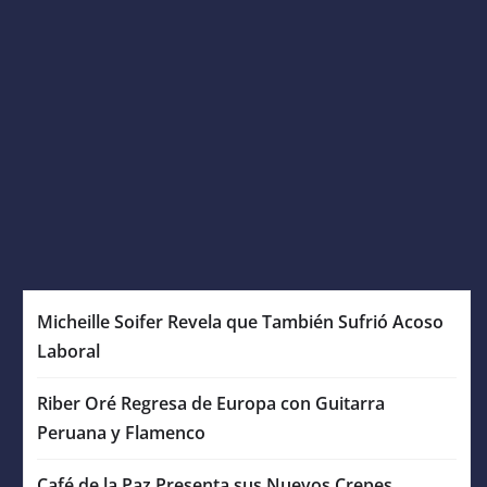
Micheille Soifer Revela que También Sufrió Acoso
Laboral
Riber Oré Regresa de Europa con Guitarra
Peruana y Flamenco
Café de la Paz Presenta sus Nuevos Crepes