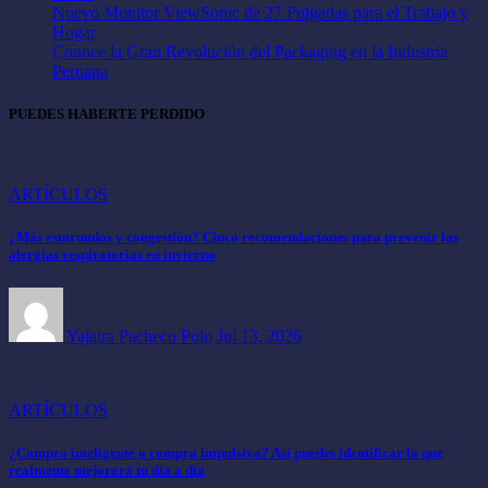
Nuevo Monitor ViewSonic de 27 Pulgadas para el Trabajo y
Hogar
Conoce la Gran Revolución del Packaging en la Industria
Peruana
PUEDES HABERTE PERDIDO
ARTÍCULOS
¿Más estornudos y congestión? Cinco recomendaciones para prevenir las
alergias respiratorias en invierno
Yajaira Pacheco Polo
Jul 13, 2026
ARTÍCULOS
¿Compra inteligente o compra impulsiva? Así puedes identificar lo que
realmente mejorará tu día a día