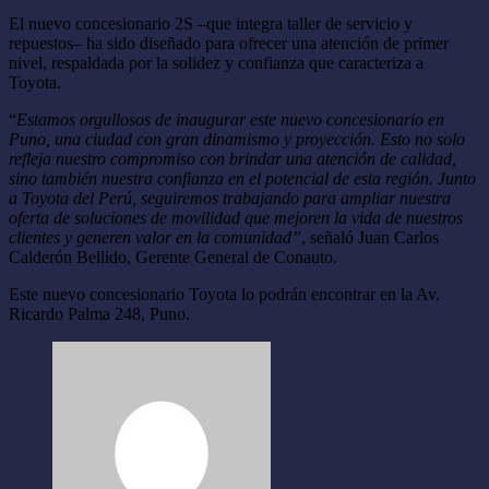
El nuevo concesionario 2S –que integra taller de servicio y
repuestos– ha sido diseñado para ofrecer una atención de primer
nivel, respaldada por la solidez y confianza que caracteriza a
Toyota.
“
Estamos orgullosos de inaugurar este nuevo concesionario en
Puno, una ciudad con gran dinamismo y proyección. Esto no solo
refleja nuestro compromiso con brindar una atención de calidad,
sino también nuestra confianza en el potencial de esta región. Junto
a Toyota del Perú, seguiremos trabajando para ampliar nuestra
oferta de soluciones de movilidad que mejoren la vida de nuestros
clientes y generen valor en la comunidad”
, señaló Juan Carlos
Calderón Bellido, Gerente General de Conauto.
Este nuevo concesionario Toyota lo podrán encontrar en la Av.
Ricardo Palma 248, Puno.