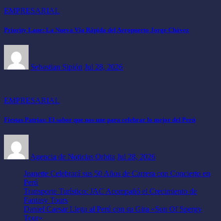
EMPRESARIAL
Priority Lane: La Nueva Vía Rápida del Aeropuerto Jorge Chávez
Sebastian Sipión
Jul 28, 2026
EMPRESARIAL
Fiestas Patrias: El sabor que nos une para celebrar lo mejor del Perú
Agencia de Noticias Orbita
Jul 28, 2026
Jeanette Celebrará sus 50 Años de Carrera con Concierto en
Perú
Transporte Turístico: JAC Acompañó el Crecimiento de
Fantasy Tours
Daniel Caesar Llega al Perú con su Gira «Son Of Spergy
Tour»