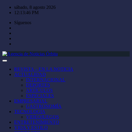
Saltar
sábado, 8 agosto 2026
al
12:13:46 PM
contenido
Síguenos
REVISTA – EN LA NOTICIA
ACTUALIDAD
INTERNACIONAL
DEPORTES
ARTÍCULOS
ESPECIALES
EMPRESARIAL
GASTRONOMÍA
TECNOLOGÍA
VIDEOJUEGOS
ENTRETENIMIENTO
VIDA Y ESTILO