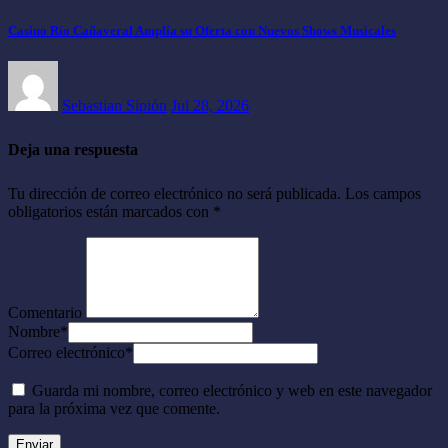
Casino Río Cañaveral Amplía su Oferta con Nuevos Shows Musicales
Sebastian Sipión
Jul 28, 2026
Deja una respuesta
Tu dirección de correo electrónico no será publicada.
Los campos
obligatorios están marcados con
*
Comentario
Nombre
*
Correo electrónico
*
Guarda mi nombre, correo electrónico y web en este navegador
para la próxima vez que comente.