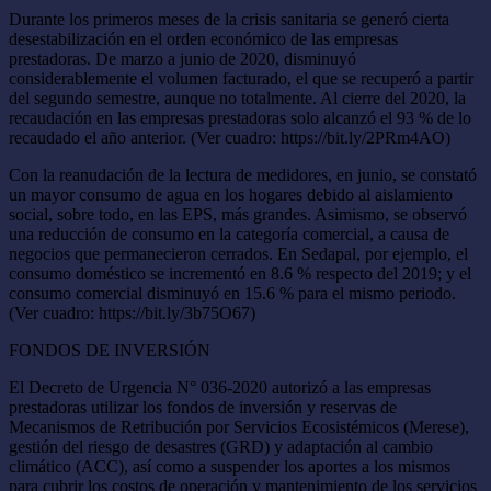
Durante los primeros meses de la crisis sanitaria se generó cierta
desestabilización en el orden económico de las empresas
prestadoras. De marzo a junio de 2020, disminuyó
considerablemente el volumen facturado, el que se recuperó a partir
del segundo semestre, aunque no totalmente. Al cierre del 2020, la
recaudación en las empresas prestadoras solo alcanzó el 93 % de lo
recaudado el año anterior. (Ver cuadro: https://bit.ly/2PRm4AO)
Con la reanudación de la lectura de medidores, en junio, se constató
un mayor consumo de agua en los hogares debido al aislamiento
social, sobre todo, en las EPS, más grandes. Asimismo, se observó
una reducción de consumo en la categoría comercial, a causa de
negocios que permanecieron cerrados. En Sedapal, por ejemplo, el
consumo doméstico se incrementó en 8.6 % respecto del 2019; y el
consumo comercial disminuyó en 15.6 % para el mismo periodo.
(Ver cuadro: https://bit.ly/3b75O67)
FONDOS DE INVERSIÓN
El Decreto de Urgencia N° 036-2020 autorizó a las empresas
prestadoras utilizar los fondos de inversión y reservas de
Mecanismos de Retribución por Servicios Ecosistémicos (Merese),
gestión del riesgo de desastres (GRD) y adaptación al cambio
climático (ACC), así como a suspender los aportes a los mismos
para cubrir los costos de operación y mantenimiento de los servicios