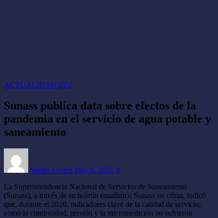
ACTUALIDAD
ZZZ
Sunass publica data sobre efectos de la
pandemia en el servicio de agua potable y
saneamiento
Walter Cortéz
May 6, 2021
0
La Superintendencia Nacional de Servicios de Saneamiento
(Sunass), a través de su boletín estadístico Sunass en cifras, indicó
que, durante el 2020, indicadores clave de la calidad de servicio,
como la continuidad, presión y la micromedición no sufrieron