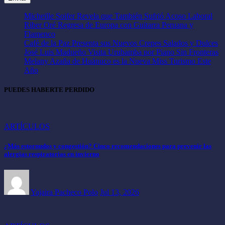
Micheille Soifer Revela que También Sufrió Acoso Laboral
Riber Oré Regresa de Europa con Guitarra Peruana y
Flamenco
Café de la Paz Presenta sus Nuevos Crepes Salados y Dulces
José Luis Madueño Visita Urubamba por Piano Sin Fronteras
Melany Azaña de Huánuco es la Nueva Miss Turismo Este
Año
PUEDES HABERTE PERDIDO
ARTÍCULOS
¿Más estornudos y congestión? Cinco recomendaciones para prevenir las
alergias respiratorias en invierno
Yajaira Pacheco Polo
Jul 13, 2026