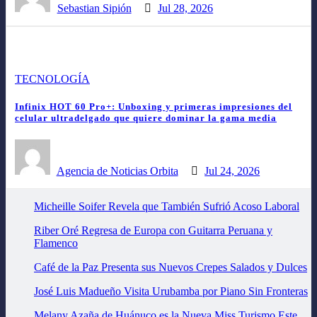
Sebastian Sipión
Jul 28, 2026
TECNOLOGÍA
Infinix HOT 60 Pro+: Unboxing y primeras impresiones del
celular ultradelgado que quiere dominar la gama media
Agencia de Noticias Orbita
Jul 24, 2026
Micheille Soifer Revela que También Sufrió Acoso Laboral
Riber Oré Regresa de Europa con Guitarra Peruana y
Flamenco
Café de la Paz Presenta sus Nuevos Crepes Salados y Dulces
José Luis Madueño Visita Urubamba por Piano Sin Fronteras
Melany Azaña de Huánuco es la Nueva Miss Turismo Este