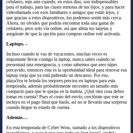
celulares, más aún cuando, en estos días, son indispensables
para el trabajo, para las clases remotas de tus hijos, y para hacer
videollamada con esos familiares o amigos que están lejos, y
que gracias a estos dispositivos, los podemos sentir más cerca.
Ahora, no olvides que podrás encontrar toda una gama de
celulares, pero solo vía online, así que alista tus tarjetas y
asegúrate de que la opción para compras online esté activada.
Laptops. –
Incluso cuando te vas de vacaciones, muchas veces es
importante llevar contigo la laptop, nunca sabes cuándo se
presentará una emergencia, y como sabemos que eres súper
precavido, entonces esta es la oportunidad ideal para renovar esa
laptop vieja que ya está pidiendo un descanso. Por eso,
plazaVea te brinda los mejores precios en laptops para esta
temporada, además probablemente necesites un tamaño más
compacto para que te quepa en la maleta. ¿Qué otra cosa debes
tomar en cuenta? Pues el costo del envío; cerciórate que este se
incluya en el pago final que harás, así no te llevarás una sorpresa
cuando llegue tu estado de cuenta.
Además…
En esta temporada de Cyber Wow, sumado a los dispositivos
tecnológicos, y para ti que eres todo un “pet lover”, podrás