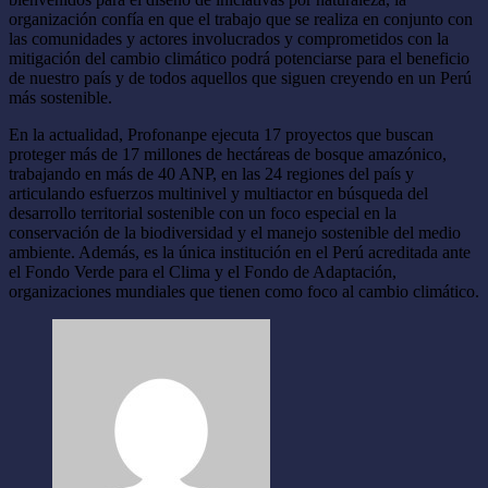
organización confía en que el trabajo que se realiza en conjunto con
las comunidades y actores involucrados y comprometidos con la
mitigación del cambio climático podrá potenciarse para el beneficio
de nuestro país y de todos aquellos que siguen creyendo en un Perú
más sostenible.
En la actualidad, Profonanpe ejecuta 17 proyectos que buscan
proteger más de 17 millones de hectáreas de bosque amazónico,
trabajando en más de 40 ANP, en las 24 regiones del país y
articulando esfuerzos multinivel y multiactor en búsqueda del
desarrollo territorial sostenible con un foco especial en la
conservación de la biodiversidad y el manejo sostenible del medio
ambiente. Además, es la única institución en el Perú acreditada ante
el Fondo Verde para el Clima y el Fondo de Adaptación,
organizaciones mundiales que tienen como foco al cambio climático.