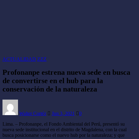
ACTUALIDAD
ZZZ
Profonanpe estrena nueva sede en busca
de convertirse en el hub para la
conservación de la naturaleza
Walter Cortéz
Jun 3, 2021
0
Lima. – Profonanpe, el Fondo Ambiental del Perú, presentó su
nueva sede institucional en el distrito de Magdalena, con la cual
busca posicionarse como el nuevo hub por la naturaleza; y que