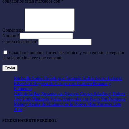
obligatorios están marcados con
*
Comentario
Nombre
*
Correo electrónico
*
Guarda mi nombre, correo electrónico y web en este navegador
para la próxima vez que comente.
Micheille Soifer Revela que También Sufrió Acoso Laboral
Riber Oré Regresa de Europa con Guitarra Peruana y
Flamenco
Café de la Paz Presenta sus Nuevos Crepes Salados y Dulces
José Luis Madueño Visita Urubamba por Piano Sin Fronteras
Melany Azaña de Huánuco es la Nueva Miss Turismo Este
Año
PUEDES HABERTE PERDIDO