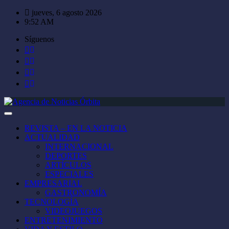
Saltar
jueves, 6 agosto 2026
al
9:52 AM
contenido
Síguenos
REVISTA – EN LA NOTICIA
ACTUALIDAD
INTERNACIONAL
DEPORTES
ARTÍCULOS
ESPECIALES
EMPRESARIAL
GASTRONOMÍA
TECNOLOGÍA
VIDEOJUEGOS
ENTRETENIMIENTO