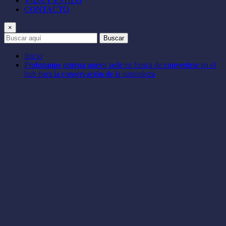
VIDA Y ESTILO
CONTACTO
×
Buscar
Inicio
Profonanpe estrena nueva sede en busca de convertirse en el
hub para la conservación de la naturaleza