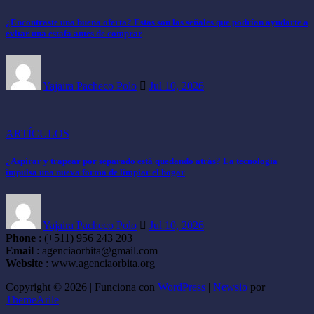
¿Encontraste una buena oferta? Estas son las señales que podrían ayudarte a
evitar una estafa antes de comprar
Yajaira Pacheco Polo
Jul 10, 2026
ARTÍCULOS
¿Aspirar y trapear por separado está quedando atrás? La tecnología
impulsa una nueva forma de limpiar el hogar
Yajaira Pacheco Polo
Jul 10, 2026
Phone
: (+511) 956 243 203
Email
: agenciaorbita@gmail.com
Website
: www.agenciaorbita.org
Copyright © 2026 | Funciona con
WordPress
|
Newsio
por
ThemeArile