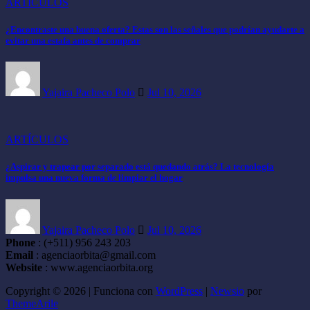
ARTÍCULOS
¿Encontraste una buena oferta? Estas son las señales que podrían ayudarte a
evitar una estafa antes de comprar
Yajaira Pacheco Polo
Jul 10, 2026
ARTÍCULOS
¿Aspirar y trapear por separado está quedando atrás? La tecnología
impulsa una nueva forma de limpiar el hogar
Yajaira Pacheco Polo
Jul 10, 2026
Phone
: (+511) 956 243 203
Email
: agenciaorbita@gmail.com
Website
: www.agenciaorbita.org
Copyright © 2026 | Funciona con
WordPress
|
Newsio
por
ThemeArile