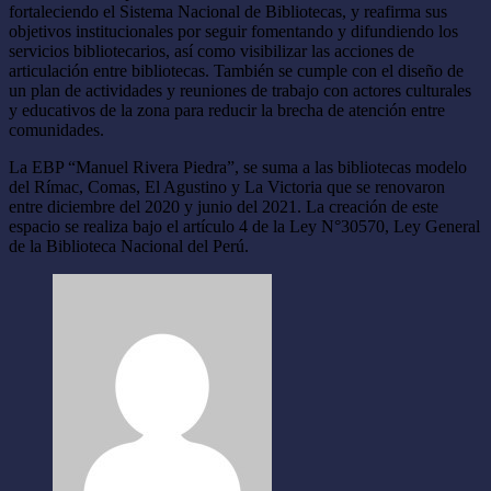
fortaleciendo el Sistema Nacional de Bibliotecas, y reafirma sus
objetivos institucionales por seguir fomentando y difundiendo los
servicios bibliotecarios, así como visibilizar las acciones de
articulación entre bibliotecas. También se cumple con el diseño de
un plan de actividades y reuniones de trabajo con actores culturales
y educativos de la zona para reducir la brecha de atención entre
comunidades.
La EBP “Manuel Rivera Piedra”, se suma a las bibliotecas modelo
del Rímac, Comas, El Agustino y La Victoria que se renovaron
entre diciembre del 2020 y junio del 2021. La creación de este
espacio se realiza bajo el artículo 4 de la Ley N°30570, Ley General
de la Biblioteca Nacional del Perú.