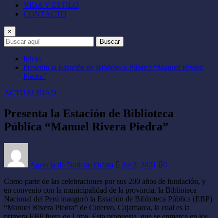
VIDA Y ESTILO
CONTACTO
×
Buscar
Inicio
Presenta la Estación de Biblioteca Pública “Manuel Rivera
Piedra”
ACTUALIDAD
Presenta la Estación de Biblioteca
Pública “Manuel Rivera Piedra”
Agencia de Noticias Orbita
Jul 2, 2021
0
Como parte de las celebraciones por sus 200 años de fundación, y
en convenio con la municipalidad de la provincia, la Biblioteca
Nacional del Perú inauguró la Estación de Biblioteca Pública (EBP)
“Manuel Rivera Piedra” de Cutervo, Cajamarca, la cual es la
primera EBP fuera de Lima. Esta propuesta, que se enmarca en los