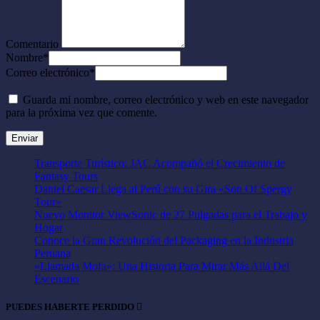
Comentario
Nombre
*
Correo electrónico
*
Guarda mi nombre, correo electrónico y web en este navegador
para la próxima vez que comente.
Transporte Turístico: JAC Acompañó el Crecimiento de
Fantasy Tours
Daniel Caesar Llega al Perú con su Gira «Son Of Spergy
Tour»
Nuevo Monitor ViewSonic de 27 Pulgadas para el Trabajo y
Hogar
Conoce la Gran Revolución del Packaging en la Industria
Peruana
«Llamada Mofa»: Una Historia Para Mirar Más Allá Del
Escenario
PUEDES HABERTE PERDIDO