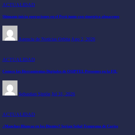
ACTUALIDAD
Shimano inicia operaciones en el Perú junto con simetrica almacenes
Agencia de Noticias Orbita
Ago 2, 2026
ACTUALIDAD
Conoce las Herramientas Digitales de OSIPTEL Presentes en la FIL
Sebastian Sipión
Jul 31, 2026
ACTUALIDAD
¿Manchas Blancas en los Dientes? Serían Señal Temprana de Caries