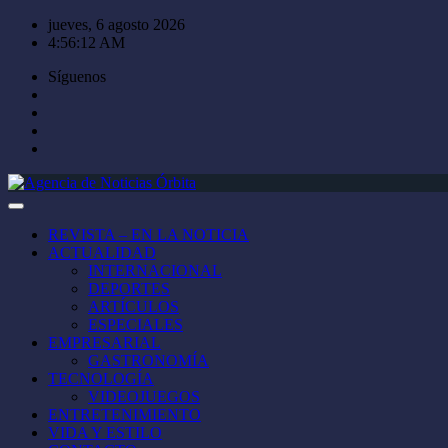
Saltar
jueves, 6 agosto 2026
al
4:56:13 AM
contenido
Síguenos
REVISTA – EN LA NOTICIA
ACTUALIDAD
INTERNACIONAL
DEPORTES
ARTÍCULOS
ESPECIALES
EMPRESARIAL
GASTRONOMÍA
TECNOLOGÍA
VIDEOJUEGOS
ENTRETENIMIENTO
VIDA Y ESTILO