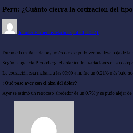
Perú: ¿Cuánto cierra la cotización del ti
Jennifer Barrientos Martínez
Jul 20, 2022
0
Durante la mañana de hoy, miércoles se pudo ver una leve baja de la m
Según la agencia Bloomberg, el dólar tendría variaciones en su compra
La cotización esta mañana a las 09:00 a.m. fue un 0.21% más bajo que l
¿Qué paso ayer con el alza del dólar?
Ayer se estimó un retroceso alrededor de un 0.7% y se pudo alejar d