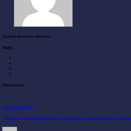
Jennifer Barrientos Martínez
Web:
Related Story
ACTUALIDAD
Encuentran más de un millón de cigarrillos bajo cargamento de tortas de soya