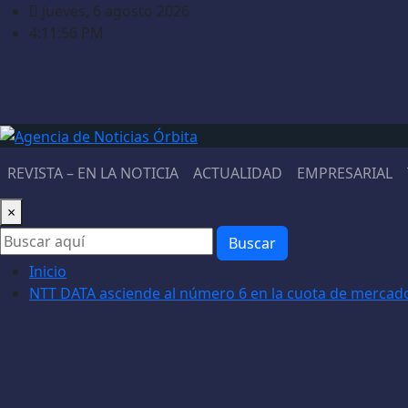
Saltar
jueves, 6 agosto 2026
al
4:11:57 PM
contenido
REVISTA – EN LA NOTICIA
ACTUALIDAD
EMPRESARIAL
×
Buscar
Inicio
NTT DATA asciende al número 6 en la cuota de mercado