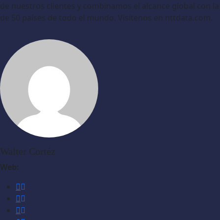
de nuestros clientes y combinamos el alcance global con la
de 50 países de todo el mundo. Visítenos en nttdata.com.
Walter Cortéz
Web: