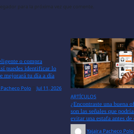
vegador para la próxima vez que comente.
ligente o compra
sí puedes identificar lo
e mejorará tu día a día
a Pacheco Polo
Jul 11, 2026
ARTÍCULOS
¿Encontraste una buena of
son las señales que podrí
evitar una estafa antes d
Yajaira Pacheco Polo