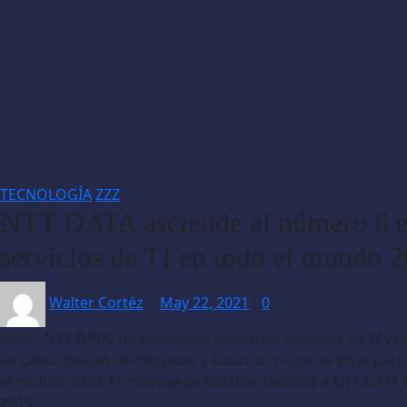
TECNOLOGÍA
ZZZ
NTT DATA asciende al número 6 en
servicios de TI en todo el mundo 
Walter Cortéz
May 22, 2021
0
Lima.- NTT DATA, un proveedor global de servicios de TI y
su participación de mercado y subió dos lugares en la part
el mundo 2020. El informe de Gartner clasificó a NTT DATA e
2019.