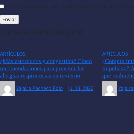
Guarda mi nombre, correo electrónico y web en este na
PUEDES HABERTE PERDIDO
ARTÍCULOS
ARTÍCULOS
¿Más estornudos y congestión? Cinco
¿Compra inte
recomendaciones para prevenir las
impulsiva? A
alergias respiratorias en invierno
que realment
Yajaira Pacheco Polo
Jul 13, 2026
Yajair