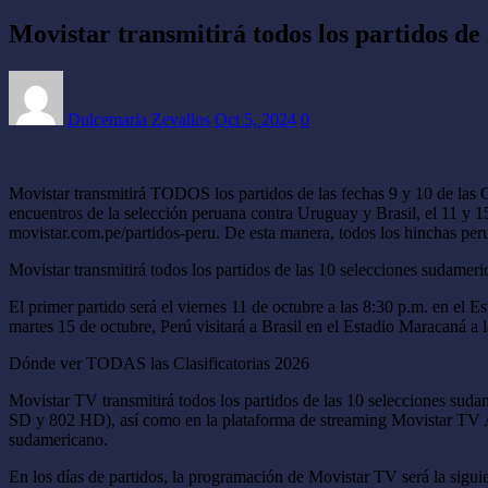
Movistar transmitirá todos los partidos de 
Dulcemaria Zevallos
Oct 5, 2024
0
Movistar transmitirá TODOS los partidos de las fechas 9 y 10 de las
encuentros de la selección peruana contra Uruguay y Brasil, el 11 y
movistar.com.pe/partidos-peru. De esta manera, todos los hinchas peru
Movistar transmitirá todos los partidos de las 10 selecciones sudameric
El primer partido será el viernes 11 de octubre a las 8:30 p.m. en el 
martes 15 de octubre, Perú visitará a Brasil en el Estadio Maracaná a 
Dónde ver TODAS las Clasificatorias 2026
Movistar TV transmitirá todos los partidos de las 10 selecciones su
SD y 802 HD), así como en la plataforma de streaming Movistar TV App
sudamericano.
En los días de partidos, la programación de Movistar TV será la siguie