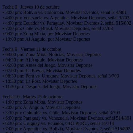
Fecha 9 | Jueves 10 de octubre
• 3:00 pm: Bolivia vs. Colombia. Movistar Eventos, señal 514/801
• 4:00 pm: Venezuela vs. Argentina. Movistar Deportes, señal 3/703
• 4:00 pm: Ecuador vs. Paraguay. Movistar Eventos 2, señal 515/802
• 7:00 pm: Chile vs. Brasil. Movistar Deportes, señal 3/703
• 9:00 pm: Zona Mixta, por Movistar Deportes
• 10:00 pm: Al Ángulo, por Movistar Deportes
Fecha 9 | Viernes 11 de octubre
• 03:00 pm: Zona Mixta Noticias, Movistar Deportes
• 04:30 pm: Al Ángulo, Movistar Deportes
• 06:00 pm: Antes del Juego, Movistar Deportes
• 07:00 pm: La Previa, Movistar Deportes
• 08:30 pm: Perú vs. Uruguay. Movistar Deportes, señal 3/703
• 10:30 pm: La Post, Movistar Deportes
• 11:30 pm: Después del Juego, Movistar Deportes
Fecha 10 | Martes 15 de octubre
• 1:00 pm: Zona Mixta, Movistar Deportes
• 2:00 pm: Al Ángulo, Movistar Deportes
• 3:30 pm: Colombia vs. Chile, Movistar Deportes, señal 3/703
• 6:00 pm: Paraguay vs. Venezuela, Movistar Eventos, señal 514/801
• 6:30 pm: Uruguay vs. Ecuador, GOLPERU, señal 14/714
• 7:00 pm: Argentina vs. Bolivia, Movistar Eventos 2, señal 515/802