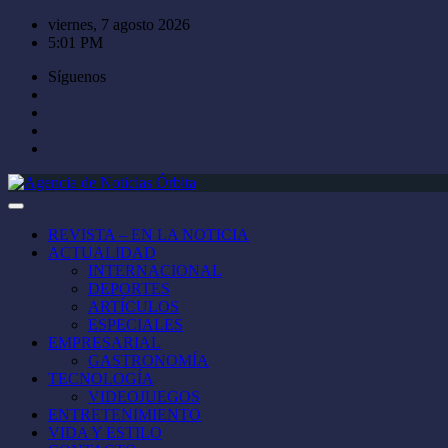
Saltar
viernes, 7 agosto 2026
al
5:01 PM
contenido
Síguenos
REVISTA – EN LA NOTICIA
ACTUALIDAD
INTERNACIONAL
DEPORTES
ARTÍCULOS
ESPECIALES
EMPRESARIAL
GASTRONOMÍA
TECNOLOGÍA
VIDEOJUEGOS
ENTRETENIMIENTO
VIDA Y ESTILO