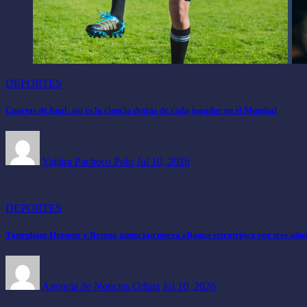
DEPORTES
Cuartos de final: así es la ciencia detrás de cada jugador en el Mundial
Yajaira Pacheco Polo
Jul 10, 2026
DEPORTES
Tottenham Hotspur y Betano anuncian nueva alianza estratégica por tres año
Agencia de Noticias Orbita
Jul 10, 2026