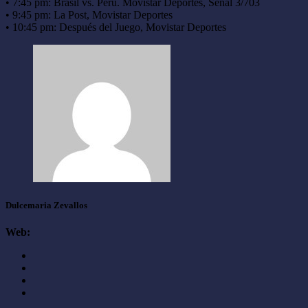
• 7:45 pm: Brasil vs. Perú. Movistar Deportes, Señal 3/703
• 9:45 pm: La Post, Movistar Deportes
• 10:45 pm: Después del Juego, Movistar Deportes
Dulcemaria Zevallos
Web: