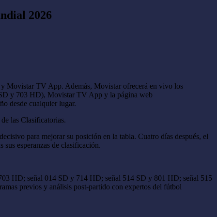
undial 2026
V y Movistar TV App. Además, Movistar ofrecerá en vivo los
 03 SD y 703 HD), Movistar TV App y la página web
ño desde cualquier lugar.
de las Clasificatorias.
ecisivo para mejorar su posición en la tabla. Cuatro días después, el
s sus esperanzas de clasificación.
SD y 703 HD; señal 014 SD y 714 HD; señal 514 SD y 801 HD; señal 515
mas previos y análisis post-partido con expertos del fútbol