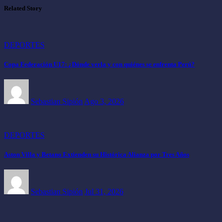
Related Story
DEPORTES
Copa Federación U17: ¿Dónde verla y con quiénes se enfrenta Perú?
Sebastian Sipión
Ago 3, 2026
DEPORTES
Aston Villa y Betano Extienden su Histórica Alianza por Tres Años
Sebastian Sipión
Jul 31, 2026