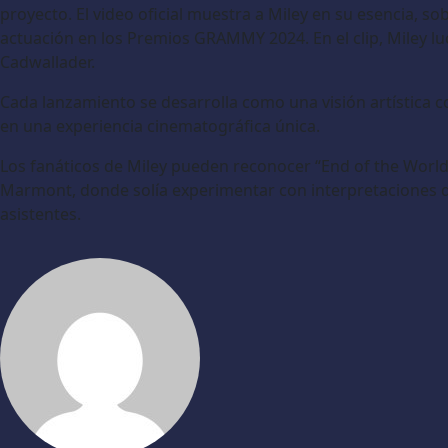
proyecto. El video oficial muestra a Miley en su esencia, 
actuación en los Premios GRAMMY 2024. En el clip, Miley lu
Cadwallader.
Cada lanzamiento se desarrolla como una visión artística 
en una experiencia cinematográfica única.
Los fanáticos de Miley pueden reconocer “End of the World
Marmont, donde solía experimentar con interpretaciones de
asistentes.