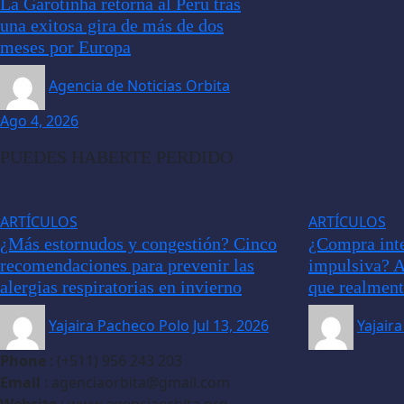
La Garotinha retorna al Perú tras
una exitosa gira de más de dos
meses por Europa
Agencia de Noticias Orbita
Ago 4, 2026
PUEDES HABERTE PERDIDO
ARTÍCULOS
ARTÍCULOS
¿Más estornudos y congestión? Cinco
¿Compra inte
recomendaciones para prevenir las
impulsiva? A
alergias respiratorias en invierno
que realment
Yajaira Pacheco Polo
Jul 13, 2026
Yajair
Phone
: (+511) 956 243 203
Email
: agenciaorbita@gmail.com
Website
: www.agenciaorbita.org