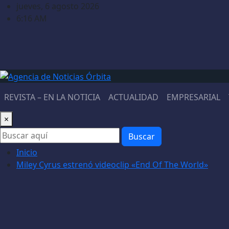
Saltar
jueves, 6 agosto 2026
al
6:16 AM
contenido
REVISTA – EN LA NOTICIA
ACTUALIDAD
EMPRESARIAL
×
Buscar
Inicio
Miley Cyrus estrenó videoclip «End Of The World»