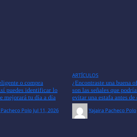
ARTÍCULOS
ligente o compra
¿Encontraste una buena of
sí puedes identificar lo
son las señales que podrí
e mejorará tu día a día
evitar una estafa antes d
a Pacheco Polo
Jul 11, 2026
Yajaira Pacheco Polo