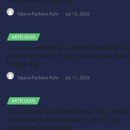
Yajaira Pacheco Polo
Jul 13, 2026
ARTÍCULOS
¿Compra inteligente o compra impulsiva? As
puedes identificar lo que realmente mejorará
tu día a día
Yajaira Pacheco Polo
Jul 11, 2026
ARTÍCULOS
¿Encontraste una buena oferta? Estas son la
señales que podrían ayudarte a evitar una
estafa antes de comprar