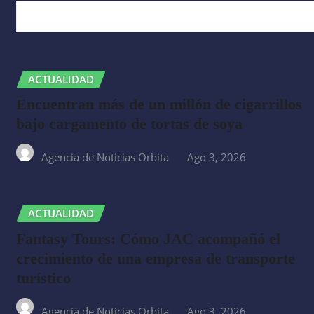
RELATED STORY
ACTUALIDAD
Encuentran más de un millón de cigarrillos
bajo cargamento de tortas de soya
Agencia de Noticias Orbita
Ago 3, 2026
ACTUALIDAD
Fantasy Tours: Cómo JAC acompañó el
crecimiento de una empresa de transporte
turístico
Agencia de Noticias Orbita
Ago 3, 2026