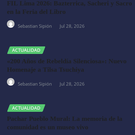
FIL Lima 2026: Bazterrica, Sacheri y Sacro
en la Feria del Libro
Sebastian Sipión
Jul 28, 2026
ACTUALIDAD
«200 Años de Rebeldía Silenciosa»: Nuevo
Homenaje a Tilsa Tsuchiya
Sebastian Sipión
Jul 28, 2026
ACTUALIDAD
Pachar Pueblo Mural: La memoria de la
comunidad es un museo vivo