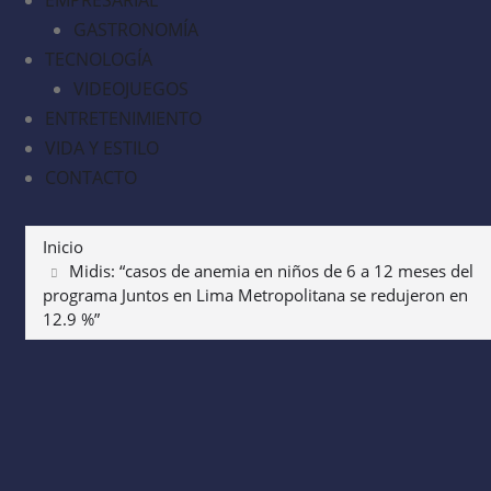
GASTRONOMÍA
TECNOLOGÍA
VIDEOJUEGOS
ENTRETENIMIENTO
VIDA Y ESTILO
CONTACTO
Inicio
Midis: “casos de anemia en niños de 6 a 12 meses del
programa Juntos en Lima Metropolitana se redujeron en
12.9 %”