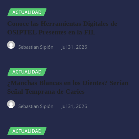
ACTUALIDAD
Conoce las Herramientas Digitales de
OSIPTEL Presentes en la FIL
Sebastian Sipión
Jul 31, 2026
ACTUALIDAD
¿Manchas Blancas en los Dientes? Serían
Señal Temprana de Caries
Sebastian Sipión
Jul 31, 2026
ACTUALIDAD