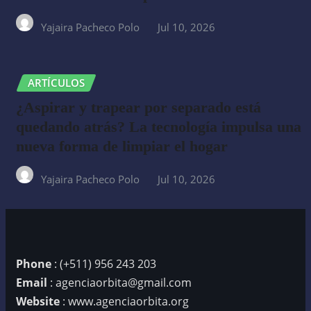
Yajaira Pacheco Polo
Jul 10, 2026
ARTÍCULOS
¿Aspirar y trapear por separado está
quedando atrás? La tecnología impulsa una
nueva forma de limpiar el hogar
Yajaira Pacheco Polo
Jul 10, 2026
Phone
: (+511) 956 243 203
Email
: agenciaorbita@gmail.com
Website
: www.agenciaorbita.org