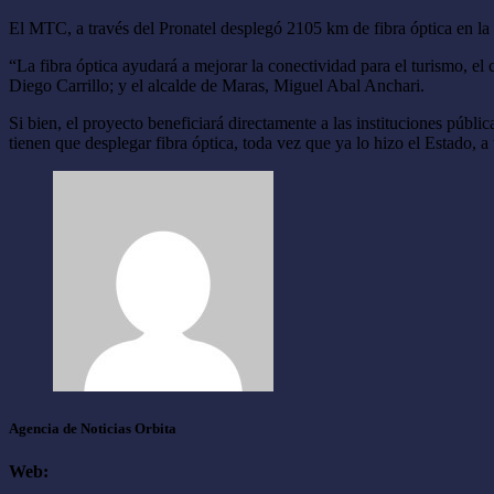
El MTC, a través del Pronatel desplegó 2105 km de fibra óptica en la 
“La fibra óptica ayudará a mejorar la conectividad para el turismo, e
Diego Carrillo; y el alcalde de Maras, Miguel Abal Anchari.
Si bien, el proyecto beneficiará directamente a las instituciones públi
tienen que desplegar fibra óptica, toda vez que ya lo hizo el Estado, 
Agencia de Noticias Orbita
Web: