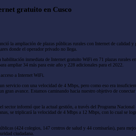
ernet gratuito en Cusco
ió la ampliación de plazas públicas rurales con Internet de calidad y g
ares donde el operador privado no llega.
abilitación inmediata de Internet gratuito WiFi en 71 plazas rurales en
ara ampliar 34 más para este año y 228 adicionales para el 2022.
 acceso a Internet WiFi.
, un servicio con una velocidad de 4 Mbps, pero como eso era insuficien
s un gran avance. Estamos caminando hacia nuestro objetivo de conectar a 
del sector informó que la actual gestión, a través del Programa Naciona
anas, se triplicará la velocidad de 4 Mbps a 12 Mbps, con lo cual se log
blicas (424 colegios, 147 centros de salud y 44 comisarías), para mejor
guridad ciudadana.