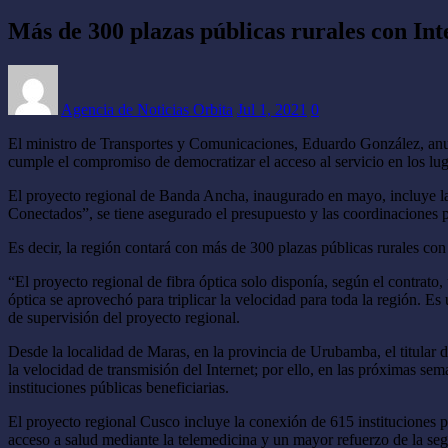
Más de 300 plazas públicas rurales con Int
Agencia de Noticias Orbita
Jul 1, 2021
0
El ministro de Transportes y Comunicaciones, Eduardo González, anunc
cumple el compromiso de democratizar el acceso al servicio en los lug
El proyecto regional de Banda Ancha, inaugurado en mayo, incluye la h
Conectados”, se tiene asegurado el presupuesto y las coordinaciones p
Es decir, la región contará con más de 300 plazas públicas rurales con
“El proyecto regional de fibra óptica solo disponía, según el contrato
óptica se aprovechó para triplicar la velocidad para toda la región. E
de supervisión del proyecto regional.
Desde la localidad de Maras, en la provincia de Urubamba, el titular 
la velocidad de transmisión del Internet; por ello, en las próximas sem
instituciones públicas beneficiarias.
El proyecto regional Cusco incluye la conexión de 615 instituciones pú
acceso a salud mediante la telemedicina y un mayor refuerzo de la se