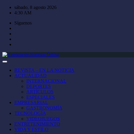
Saltar
sábado, 8 agosto 2026
al
4:30 AM
contenido
Síguenos
REVISTA – EN LA NOTICIA
ACTUALIDAD
INTERNACIONAL
DEPORTES
ARTÍCULOS
ESPECIALES
EMPRESARIAL
GASTRONOMÍA
TECNOLOGÍA
VIDEOJUEGOS
ENTRETENIMIENTO
VIDA Y ESTILO